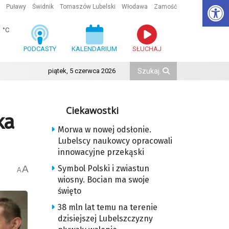
Ot
Puławy
Świdnik
Tomaszów Lubelski
Włodawa
Zamość
1
°C
PODCASTY
KALENDARIUM
SŁUCHAJ
piątek, 5 czerwca 2026
Ciekawostki
ka
Morwa w nowej odsłonie.
Lubelscy naukowcy opracowali
innowacyjne przekąski
A
Symbol Polski i zwiastun
A
wiosny. Bocian ma swoje
święto
38 mln lat temu na terenie
dzisiejszej Lubelszczyzny