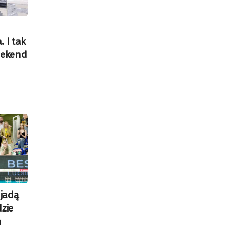
 I tak
eekend
 jadą
dzie
n