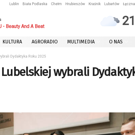
Lublin
Biała Podlaska
Chełm
Hrubieszów
Kraśnik
Lubartów
Łęczna
2
s
 - Beauty And A Beat
KULTURA
AGRORADIO
MULTIMEDIA
O NAS
 wybrali Dydaktyka Roku 2025
 Lubelskiej wybrali Dydakty