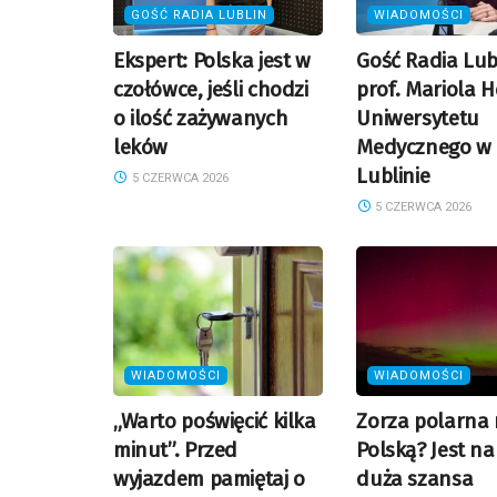
GOŚĆ RADIA LUBLIN
WIADOMOŚCI
Ekspert: Polska jest w
Gość Radia Lub
czołówce, jeśli chodzi
prof. Mariola H
o ilość zażywanych
Uniwersytetu
leków
Medycznego w
Lublinie
5 CZERWCA 2026
5 CZERWCA 2026
WIADOMOŚCI
WIADOMOŚCI
„Warto poświęcić kilka
Zorza polarna
minut”. Przed
Polską? Jest na
wyjazdem pamiętaj o
duża szansa