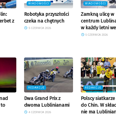
WIADOMOŚCI
WIADOMOŚCI
lin:
Robotyka przyszłości
Zamkną ulicę w
erbet z
czeka na chętnych
centrum Lublina.
w każdy letni w
5 CZERWCA 2026
5 CZERWCA 2026
REDAKCJE
REDAKCJE
 nad
Dwa Grand Prix z
Polscy siatkarze
 to
dwoma Lublinianami
do Chin. W skła
nie ma Lublinia
4 CZERWCA 2026