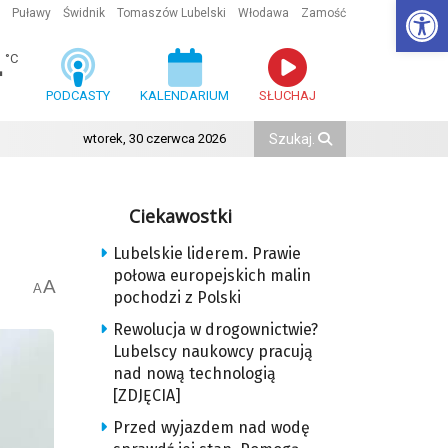
Ot
Puławy
Świdnik
Tomaszów Lubelski
Włodawa
Zamość
4
°C
PODCASTY
KALENDARIUM
SŁUCHAJ
wtorek, 30 czerwca 2026
Ciekawostki
Lubelskie liderem. Prawie
połowa europejskich malin
A
A
pochodzi z Polski
Rewolucja w drogownictwie?
Lubelscy naukowcy pracują
nad nową technologią
[ZDJĘCIA]
Przed wyjazdem nad wodę