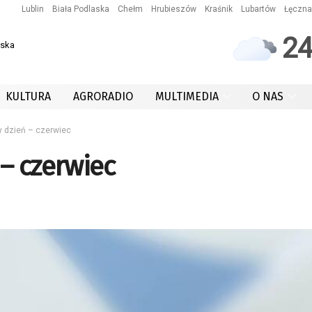
Lublin
Biała Podlaska
Chełm
Hrubieszów
Kraśnik
Lubartów
Łęczna
2
wska
KULTURA
AGRORADIO
MULTIMEDIA
O NAS
 dzień – czerwiec
– czerwiec