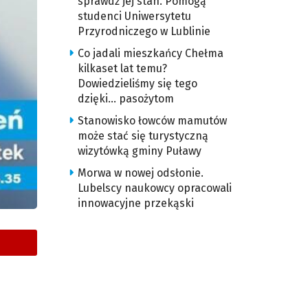
sprawdź jej stan. Pomogą
studenci Uniwersytetu
Przyrodniczego w Lublinie
Co jadali mieszkańcy Chełma
kilkaset lat temu?
Dowiedzieliśmy się tego
dzięki… pasożytom
Stanowisko łowców mamutów
może stać się turystyczną
wizytówką gminy Puławy
Morwa w nowej odsłonie.
Lubelscy naukowcy opracowali
innowacyjne przekąski