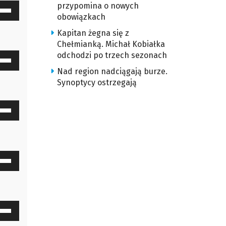
śność.
przypomina o nowych
waj
z
ększyć
obowiązkach
ałek
Kapitan żegna się z
u
iejszyć
Chełmianką. Michał Kobiałka
y
śność.
odchodzi po trzech sezonach
waj
z
ększyć
ałek
Nad region nadciągają burze.
Synoptycy ostrzegają
u
iejszyć
y
śność.
waj
z
ększyć
ałek
u
iejszyć
y
śność.
waj
z
ększyć
ałek
u
iejszyć
y
śność.
waj
z
ększyć
ałek