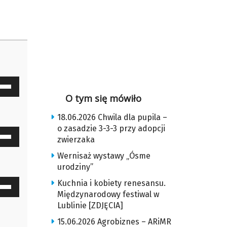
waj
ałek
O tym się mówiło
18.06.2026 Chwila dla pupila –
y
o zasadzie 3-3-3 przy adopcji
waj
z
zwierzaka
ałek
Wernisaż wystawy „Ósme
u
urodziny”
y
Kuchnia i kobiety renesansu.
waj
z
ększyć
Międzynarodowy festiwal w
ałek
Lublinie [ZDJĘCIA]
u
iejszyć
15.06.2026 Agrobiznes – ARiMR
y