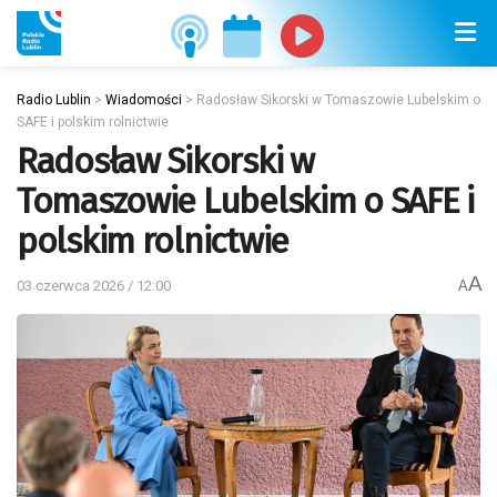
Radio Lublin
>
Wiadomości
>
Radosław Sikorski w Tomaszowie Lubelskim o
SAFE i polskim rolnictwie
Radosław Sikorski w
Tomaszowie Lubelskim o SAFE i
polskim rolnictwie
A
03 czerwca 2026 / 12:00
A