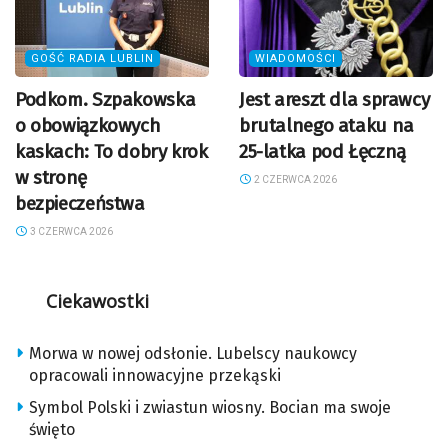
GOŚĆ RADIA LUBLIN
WIADOMOŚCI
Podkom. Szpakowska
Jest areszt dla sprawcy
o obowiązkowych
brutalnego ataku na
kaskach: To dobry krok
25-latka pod Łęczną
w stronę
2 CZERWCA 2026
bezpieczeństwa
3 CZERWCA 2026
Ciekawostki
Morwa w nowej odsłonie. Lubelscy naukowcy
opracowali innowacyjne przekąski
Symbol Polski i zwiastun wiosny. Bocian ma swoje
święto