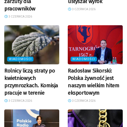
zarzuty dla
usłyszał wyrok
pracowników
3 CZERWCA 2026
3 CZERWCA 2026
WIADOMOŚCI
WIADOMOŚCI
Rolnicy liczą straty po
Radosław Sikorski:
kwietniowych
Polska żywność jest
przymrozkach. Komisja
naszym wielkim hitem
pracuje w terenie
eksportowym
3 CZERWCA 2026
3 CZERWCA 2026