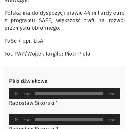
Polska ma do dyspozycji prawie 44 miliardy euro
z programu SAFE, większość trafi na rozwój
przemysłu obronnego.
PaSe / opr. LisA
Fot. PAP/Wojtek Jargiło; Piotr Piela
Pliki dźwiękowe
Odtwarzacz
00:00
00:00
plików
Radosław Sikorski 1
dźwiękowych
Odtwarzacz
00:00
00:00
plików
Radosław Sikorski 2