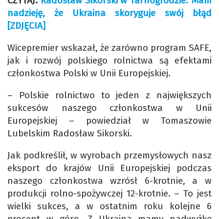
CZYTAJ:
Radosław Sikorski w Tarnogrodzie: Mam
nadzieję, że Ukraina skoryguje swój błąd
[ZDJĘCIA]
Wicepremier wskazał, że zarówno program SAFE,
jak i rozwój polskiego rolnictwa są efektami
członkostwa Polski w Unii Europejskiej.
– Polskie rolnictwo to jeden z największych
sukcesów naszego członkostwa w Unii
Europejskiej – powiedział w Tomaszowie
Lubelskim Radosław Sikorski.
Jak podkreślił, w wyrobach przemysłowych nasz
eksport do krajów Unii Europejskiej podczas
naszego członkostwa wzrósł 6-krotnie, a w
produkcji rolno-spożywczej 12-krotnie. – To jest
wielki sukces, a w ostatnim roku kolejne 6
procent w górę. Z Ukrainą mamy nadwyżkę