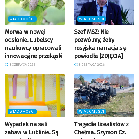
WIADOMOŚCI
WIADOMOŚCI
Morwa w nowej
Szef MSZ: Nie
odsłonie. Lubelscy
pozwólmy, żeby
naukowcy opracowali
rosyjska narracja się
innowacyjne przekąski
powiodła [ZDJĘCIA]
3 CZERWCA 2026
3 CZERWCA 2026
WIADOMOŚCI
WIADOMOŚCI
Wypadek na sali
Tragedia licealistów z
zabaw w Lublinie. Są
Chełma. Szymon Cz.