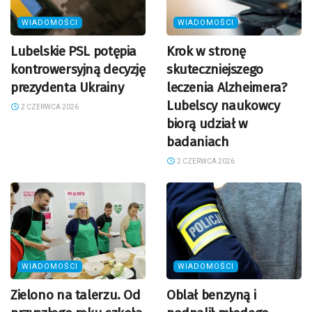
WIADOMOŚCI
WIADOMOŚCI
Lubelskie PSL potępia
Krok w stronę
kontrowersyjną decyzję
skuteczniejszego
prezydenta Ukrainy
leczenia Alzheimera?
Lubelscy naukowcy
2 CZERWCA 2026
biorą udział w
badaniach
2 CZERWCA 2026
WIADOMOŚCI
WIADOMOŚCI
Zielono na talerzu. Od
Oblał benzyną i