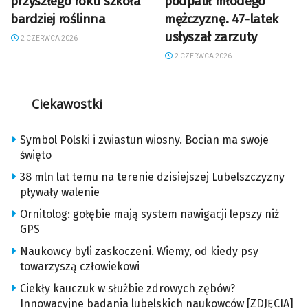
przyszłego roku szkoła
podpalił młodego
bardziej roślinna
mężczyznę. 47-latek
usłyszał zarzuty
2 CZERWCA 2026
2 CZERWCA 2026
Ciekawostki
Symbol Polski i zwiastun wiosny. Bocian ma swoje
święto
38 mln lat temu na terenie dzisiejszej Lubelszczyzny
pływały walenie
Ornitolog: gołębie mają system nawigacji lepszy niż
GPS
Naukowcy byli zaskoczeni. Wiemy, od kiedy psy
towarzyszą człowiekowi
Ciekły kauczuk w służbie zdrowych zębów?
Innowacyjne badania lubelskich naukowców [ZDJĘCIA]