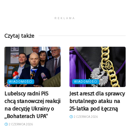
REKLAMA
Czytaj także
WIADOMOŚCI
WIADOMOŚCI
Lubelscy radni PiS
Jest areszt dla sprawcy
chcą stanowczej reakcji
brutalnego ataku na
na decyzję Ukrainy o
25-latka pod Łęczną
„Bohaterach UPA”
2 CZERWCA 2026
2 CZERWCA 2026