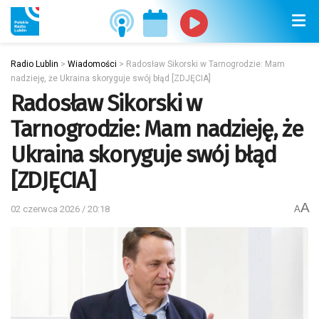
Radio Lublin
>
Wiadomości
>
Radosław Sikorski w Tarnogrodzie: Mam
nadzieję, że Ukraina skoryguje swój błąd [ZDJĘCIA]
Radosław Sikorski w
Tarnogrodzie: Mam nadzieję, że
Ukraina skoryguje swój błąd
[ZDJĘCIA]
A
02 czerwca 2026 / 20:18
A