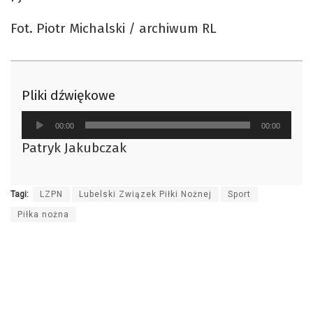
Fot. Piotr Michalski / archiwum RL
Pliki dźwiękowe
Odtwarzacz
00:00
00:00
plików
Patryk Jakubczak
dźwiękowych
Tagi:
LZPN
Lubelski Związek Piłki Nożnej
Sport
Piłka nożna