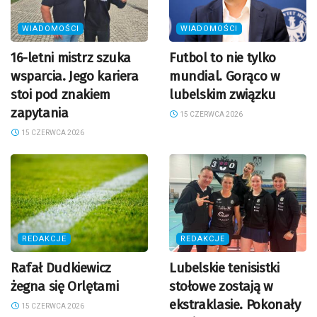
WIADOMOŚCI
WIADOMOŚCI
16-letni mistrz szuka
Futbol to nie tylko
wsparcia. Jego kariera
mundial. Gorąco w
stoi pod znakiem
lubelskim związku
zapytania
15 CZERWCA 2026
15 CZERWCA 2026
REDAKCJE
REDAKCJE
Rafał Dudkiewicz
Lubelskie tenisistki
żegna się Orlętami
stołowe zostają w
ekstraklasie. Pokonały
15 CZERWCA 2026