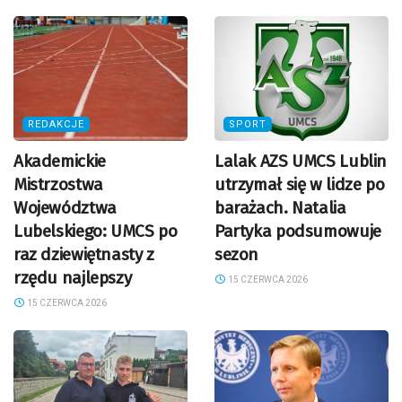
REDAKCJE
SPORT
Akademickie
Lalak AZS UMCS Lublin
Mistrzostwa
utrzymał się w lidze po
Województwa
barażach. Natalia
Lubelskiego: UMCS po
Partyka podsumowuje
raz dziewiętnasty z
sezon
rzędu najlepszy
15 CZERWCA 2026
15 CZERWCA 2026