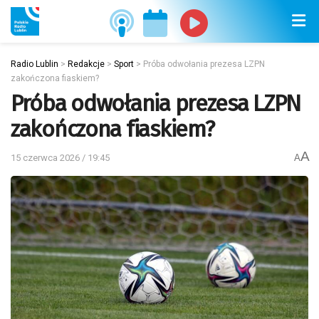
Radio Lublin
>
Redakcje
>
Sport
>
Próba odwołania prezesa LZPN
zakończona fiaskiem?
Próba odwołania prezesa LZPN
zakończona fiaskiem?
A
15 czerwca 2026 / 19:45
A