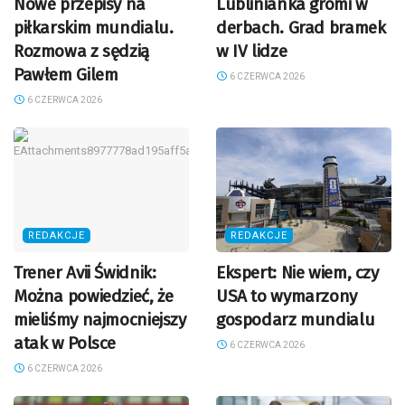
Nowe przepisy na
Lublinianka gromi w
piłkarskim mundialu.
derbach. Grad bramek
Rozmowa z sędzią
w IV lidze
Pawłem Gilem
6 CZERWCA 2026
6 CZERWCA 2026
REDAKCJE
REDAKCJE
Trener Avii Świdnik:
Ekspert: Nie wiem, czy
Można powiedzieć, że
USA to wymarzony
mieliśmy najmocniejszy
gospodarz mundialu
atak w Polsce
6 CZERWCA 2026
6 CZERWCA 2026