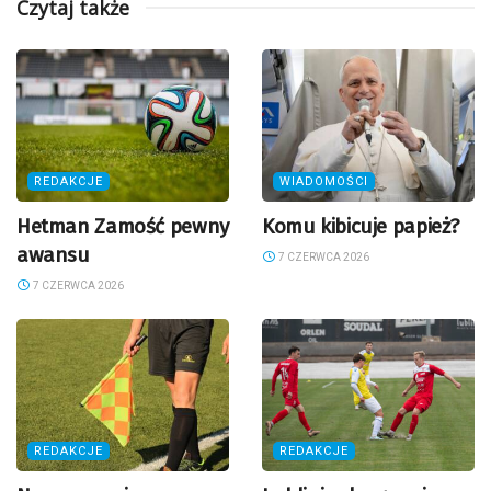
Czytaj także
REDAKCJE
WIADOMOŚCI
Hetman Zamość pewny
Komu kibicuje papież?
awansu
7 CZERWCA 2026
7 CZERWCA 2026
REDAKCJE
REDAKCJE