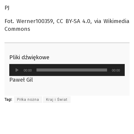
PJ
Fot. Werner100359, CC BY-SA 4.0, via Wikimedia
Commons
Pliki dźwiękowe
Odtwarzacz
00:00
00:00
plików
Paweł Gil
dźwiękowych
Tagi:
Piłka nożna
Kraj i Świat