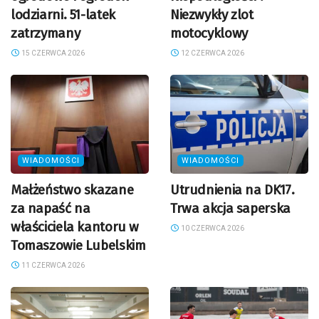
lodziarni. 51-latek
Niezwykły zlot
zatrzymany
motocyklowy
15 CZERWCA 2026
12 CZERWCA 2026
WIADOMOŚCI
WIADOMOŚCI
Małżeństwo skazane
Utrudnienia na DK17.
za napaść na
Trwa akcja saperska
właściciela kantoru w
10 CZERWCA 2026
Tomaszowie Lubelskim
11 CZERWCA 2026