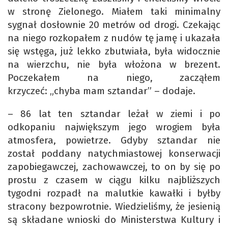
w stronę Zielonego. Miałem taki minimalny
sygnał dosłownie 20 metrów od drogi. Czekając
na niego rozkopałem z nudów tę jamę i ukazała
się wstęga, już lekko zbutwiała, była widocznie
na wierzchu, nie była włożona w brezent.
Poczekałem na niego, zacząłem
krzyczeć: „chyba mam sztandar” – dodaje.
– 86 lat ten sztandar leżał w ziemi i po
odkopaniu największym jego wrogiem była
atmosfera, powietrze. Gdyby sztandar nie
został poddany natychmiastowej konserwacji
zapobiegawczej, zachowawczej, to on by się po
prostu z czasem w ciągu kilku najbliższych
tygodni rozpadł na malutkie kawałki i byłby
stracony bezpowrotnie. Wiedzieliśmy, że jesienią
są składane wnioski do Ministerstwa Kultury i