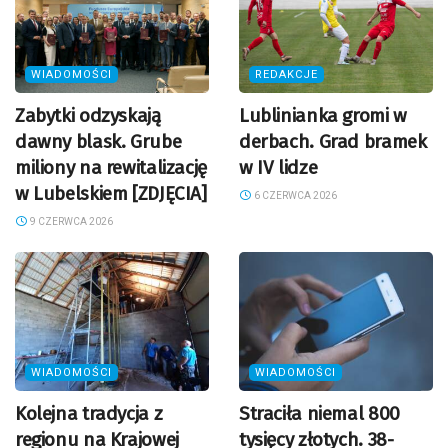
WIADOMOŚCI
REDAKCJE
Zabytki odzyskają
Lublinianka gromi w
dawny blask. Grube
derbach. Grad bramek
miliony na rewitalizację
w IV lidze
w Lubelskiem [ZDJĘCIA]
6 CZERWCA 2026
9 CZERWCA 2026
WIADOMOŚCI
WIADOMOŚCI
Kolejna tradycja z
Straciła niemal 800
regionu na Krajowej
tysięcy złotych. 38-