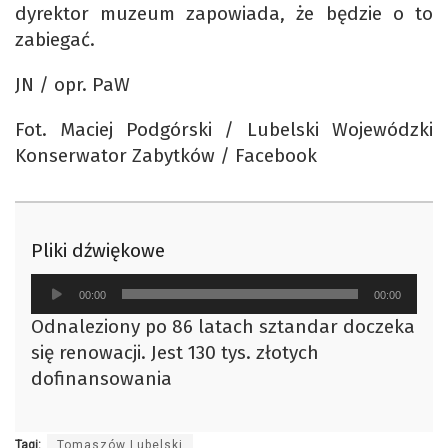
dyrektor muzeum zapowiada, że będzie o to
zabiegać.
JN / opr. PaW
Fot. Maciej Podgórski / Lubelski Wojewódzki
Konserwator Zabytków / Facebook
Pliki dźwiękowe
Odtwarzacz
00:00
00:00
plików
Odnaleziony po 86 latach sztandar doczeka
dźwiękowych
się renowacji. Jest 130 tys. złotych
dofinansowania
Tagi:
Tomaszów Lubelski