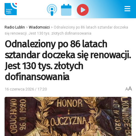
Radio Lublin
>
Wiadomości
>
Odnaleziony po 86 latach sztandar doczeka
się renowacji. Jest 130 tys. złotych dofinansowania
Odnaleziony po 86 latach
sztandar doczeka się renowacji.
Jest 130 tys. złotych
dofinansowania
A
16 czerwca 2026 / 17:20
A