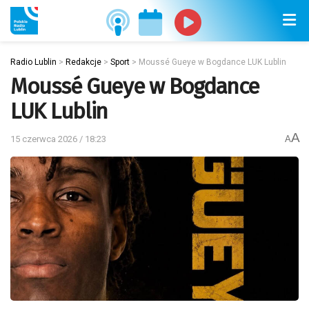
Radio Lublin
>
Redakcje
>
Sport
>
Moussé Gueye w Bogdance LUK Lublin
Moussé Gueye w Bogdance
LUK Lublin
A
15 czerwca 2026 / 18:23
A