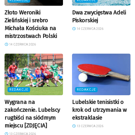
REDAKCJE
REDAKCJE
Złoto Weroniki
Dwa zwycięstwa Adeli
Zielińskiej i srebro
Piskorskiej
Michała Kościuka na
14 CZERWCA 2026
mistrzostwach Polski
14 CZERWCA 2026
REDAKCJE
REDAKCJE
Wygrana na
Lubelskie tenisistki o
zakończenie. Lubelscy
krok od utrzymania w
rugbiści na siódmym
ekstraklasie
miejscu [ZDJĘCIA]
13 CZERWCA 2026
13 CZERWCA 2026