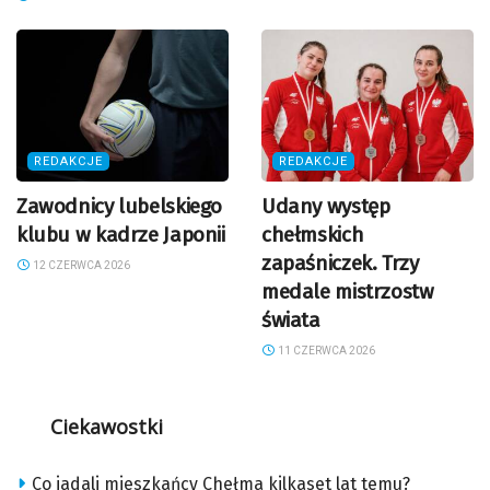
REDAKCJE
REDAKCJE
Zawodnicy lubelskiego
Udany występ
klubu w kadrze Japonii
chełmskich
zapaśniczek. Trzy
12 CZERWCA 2026
medale mistrzostw
świata
11 CZERWCA 2026
Ciekawostki
Co jadali mieszkańcy Chełma kilkaset lat temu?