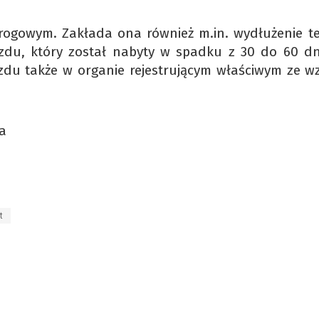
rogowym. Zakłada ona również m.in. wydłużenie t
azdu, który został nabyty w spadku z 30 do 60 dn
azdu także w organie rejestrującym właściwym ze w
Ma
t