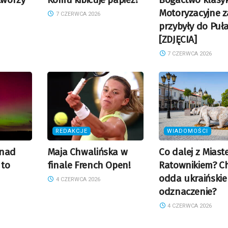
Motoryzacyjne z
7 CZERWCA 2026
przybyły do Puł
[ZDJĘCIA]
7 CZERWCA 2026
REDAKCJE
WIADOMOŚCI
 nad
Maja Chwalińska w
Co dalej z Mias
 to
finale French Open!
Ratownikiem? C
odda ukraińskie
4 CZERWCA 2026
odznaczenie?
4 CZERWCA 2026