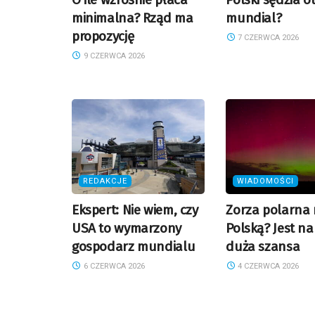
minimalna? Rząd ma
mundial?
propozycję
7 CZERWCA 2026
9 CZERWCA 2026
REDAKCJE
WIADOMOŚCI
Ekspert: Nie wiem, czy
Zorza polarna
USA to wymarzony
Polską? Jest na
gospodarz mundialu
duża szansa
6 CZERWCA 2026
4 CZERWCA 2026