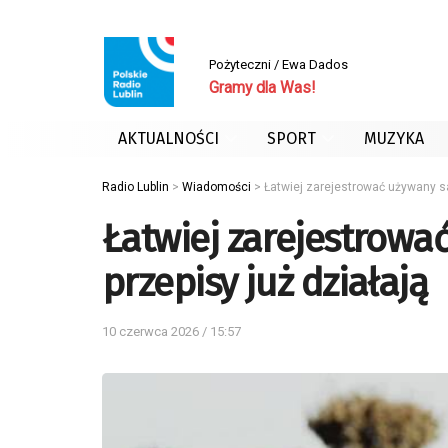
Pożyteczni / Ewa Dados
Gramy dla Was!
AKTUALNOŚCI
SPORT
MUZYKA
Radio Lublin
>
Wiadomości
>
Łatwiej zarejestrować używany s
Łatwiej zarejestrow
przepisy już działają
10 czerwca 2026 / 15:57