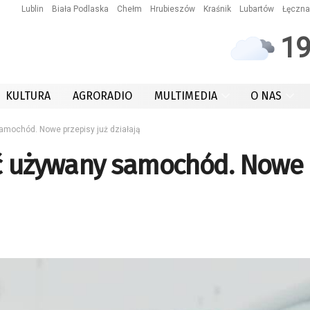
Lublin
Biała Podlaska
Chełm
Hrubieszów
Kraśnik
Lubartów
Łęczna
1
KULTURA
AGRORADIO
MULTIMEDIA
O NAS
amochód. Nowe przepisy już działają
ać używany samochód. Nowe