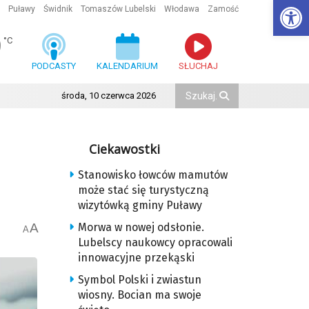
Ot
Puławy
Świdnik
Tomaszów Lubelski
Włodawa
Zamość
9
°C
PODCASTY
KALENDARIUM
SŁUCHAJ
środa, 10 czerwca 2026
Ciekawostki
Stanowisko łowców mamutów
może stać się turystyczną
wizytówką gminy Puławy
A
Morwa w nowej odsłonie.
A
Lubelscy naukowcy opracowali
innowacyjne przekąski
Symbol Polski i zwiastun
wiosny. Bocian ma swoje