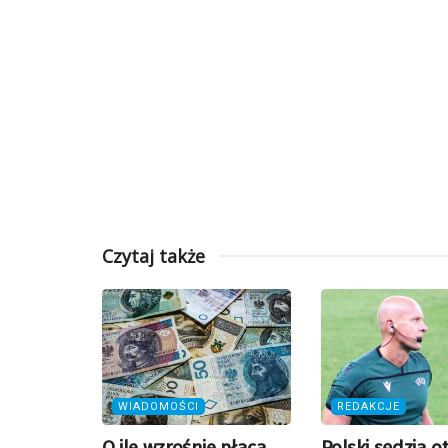
Czytaj także
WIADOMOŚCI
REDAKCJE
O ile wzrośnie płaca
Polski sędzia o