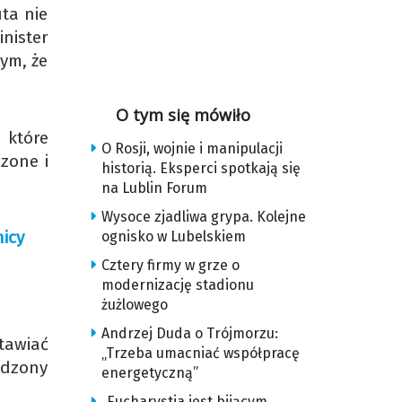
uta nie
nister
tym, że
O tym się mówiło
 które
O Rosji, wojnie i manipulacji
czone i
historią. Eksperci spotkają się
na Lublin Forum
Wysoce zjadliwa grypa. Kolejne
icy
ognisko w Lubelskiem
Cztery firmy w grze o
modernizację stadionu
żużlowego
Andrzej Duda o Trójmorzu:
tawiać
„Trzeba umacniać współpracę
adzony
energetyczną”
„Eucharystia jest bijącym