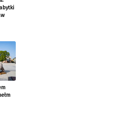
abytki
aw
tem
hełm