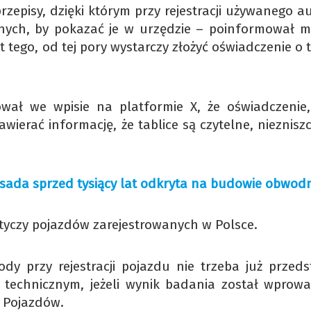
rzepisy, dzięki którym przy rejestracji używanego a
yjnych, by pokazać je w urzędzie – poinformował mi
 tego, od tej pory wystarczy złożyć oświadczenie o 
ował we wpisie na platformie X, że oświadczenie,
wierać informację, że tablice są czytelne, nieznisz
Osada sprzed tysiący lat odkryta na budowie obwodn
otyczy pojazdów zarejestrowanych w Polsce.
ody przy rejestracji pojazdu nie trzeba już przeds
 technicznym, jeżeli wynik badania został wprow
i Pojazdów.