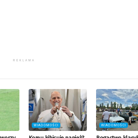
REKLAMA
WIADOMOŚCI
WIADOMOŚCI
tworzy
Komu kibicuje papież?
Bogactwo klasyk