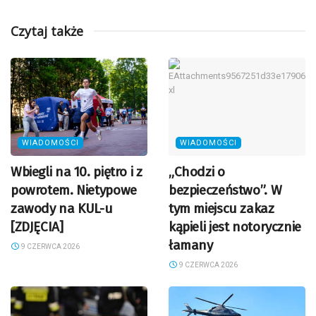
Czytaj także
WIADOMOŚCI
WIADOMOŚCI
Wbiegli na 10. piętro i z
„Chodzi o
powrotem. Nietypowe
bezpieczeństwo”. W
zawody na KUL-u
tym miejscu zakaz
[ZDJĘCIA]
kąpieli jest notorycznie
łamany
9 CZERWCA 2026
9 CZERWCA 2026