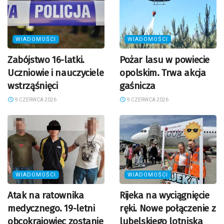
WIADOMOŚCI
WIADOMOŚCI
Zabójstwo 16-latki.
Pożar lasu w powiecie
Uczniowie i nauczyciele
opolskim. Trwa akcja
wstrząśnięci
gaśnicza
9 CZERWCA 2026
9 CZERWCA 2026
WIADOMOŚCI
WIADOMOŚCI
Atak na ratownika
Rijeka na wyciągnięcie
medycznego. 19-letni
ręki. Nowe połączenie z
obcokrajowiec zostanie
lubelskiego lotniska