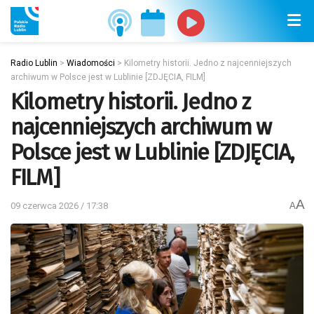
Radio Lublin
>
Wiadomości
>
Kilometry historii. Jedno z najcenniejszych
archiwum w Polsce jest w Lublinie [ZDJĘCIA, FILM]
Kilometry historii. Jedno z
najcenniejszych archiwum w
Polsce jest w Lublinie [ZDJĘCIA,
FILM]
A
09 czerwca 2026 / 17:38
A