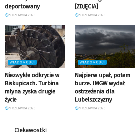
deportowany
[ZDJĘCIA]
9 CZERWCA 2026
9 CZERWCA 2026
WIADOMOŚCI
WIADOMOŚCI
Niezwykłe odkrycie w
Najpierw upał, potem
Biskupicach. Turbina
burze. IMGW wydał
młyna zyska drugie
ostrzeżenia dla
życie
Lubelszczyzny
9 CZERWCA 2026
9 CZERWCA 2026
Ciekawostki