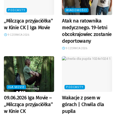
PODCASTY
WIADOMOŚCI
„Milcząca przyjaciółka”
Atak na ratownika
w Kinie CK | Iga Movie
medycznego. 19-letni
obcokrajowiec zostanie
9 CZERWCA 2026
deportowany
9 CZERWCA 2026
IGA MOVIE
PODCASTY
09.06.2026 Iga Movie –
Wakacje z psem w
„Milcząca przyjaciółka”
górach | Chwila dla
w Kinie CK
pupila