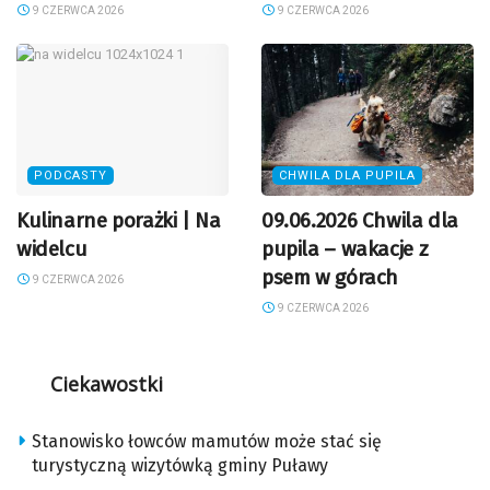
9 CZERWCA 2026
9 CZERWCA 2026
PODCASTY
CHWILA DLA PUPILA
Kulinarne porażki | Na
09.06.2026 Chwila dla
widelcu
pupila – wakacje z
psem w górach
9 CZERWCA 2026
9 CZERWCA 2026
Ciekawostki
Stanowisko łowców mamutów może stać się
turystyczną wizytówką gminy Puławy