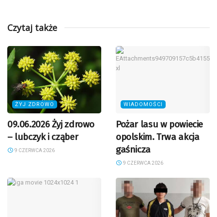
Czytaj także
ŻYJ ZDROWO
WIADOMOŚCI
09.06.2026 Żyj zdrowo
Pożar lasu w powiecie
– lubczyk i cząber
opolskim. Trwa akcja
gaśnicza
9 CZERWCA 2026
9 CZERWCA 2026