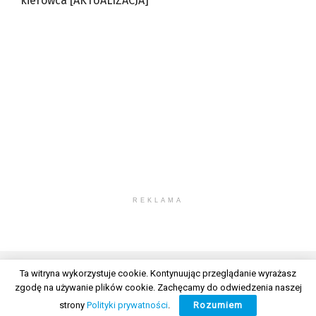
kierowca [AKTUALIZACJA]
REKLAMA
Ta witryna wykorzystuje cookie. Kontynuując przeglądanie wyrażasz
zgodę na używanie plików cookie. Zachęcamy do odwiedzenia naszej
© 2026 Wszelkie prawa zastrzeżone. Radio Lublin S.A. w likwidacji
strony
Polityki prywatności
.
Rozumiem