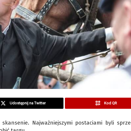
Udostępnij na Twitter
Kod QR
skansenie. Najważniejszymi postaciami byli sprze
obić targu.