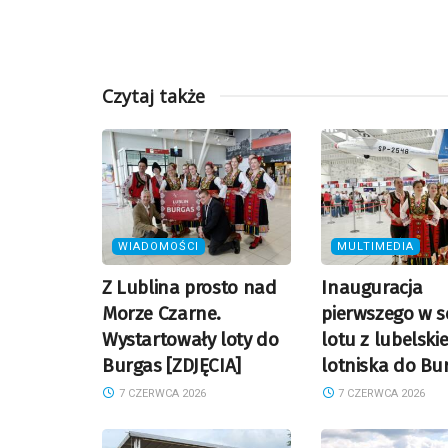
Czytaj także
WIADOMOŚCI
MULTIMEDIA
Z Lublina prosto nad
Inauguracja
Morze Czarne.
pierwszego w s
Wystartowały loty do
lotu z lubelski
Burgas [ZDJĘCIA]
lotniska do Bu
7 CZERWCA 2026
7 CZERWCA 2026