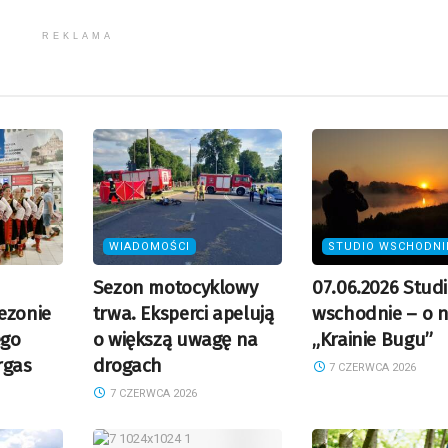
REKLAMA
WIADOMOŚCI
STUDIO WSCHODNI
Sezon motocyklowy
07.06.2026 Stud
ezonie
trwa. Eksperci apelują
wschodnie – o 
ego
o większą uwagę na
„Krainie Bugu”
rgas
drogach
7 CZERWCA 2026
7 CZERWCA 2026