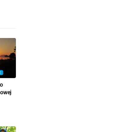
E
io
nowej