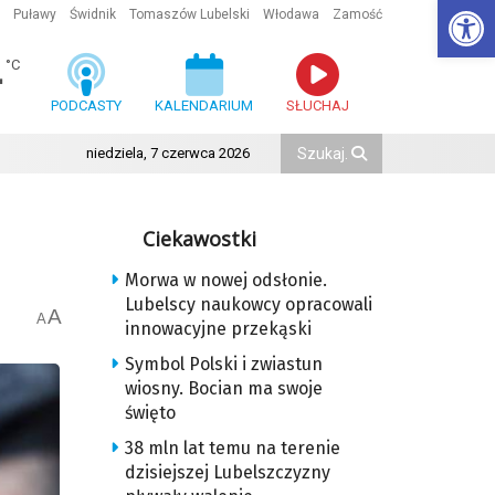
Ot
Puławy
Świdnik
Tomaszów Lubelski
Włodawa
Zamość
4
°C
PODCASTY
KALENDARIUM
SŁUCHAJ
niedziela, 7 czerwca 2026
Ciekawostki
Morwa w nowej odsłonie.
Lubelscy naukowcy opracowali
A
A
innowacyjne przekąski
Symbol Polski i zwiastun
wiosny. Bocian ma swoje
święto
38 mln lat temu na terenie
dzisiejszej Lubelszczyzny