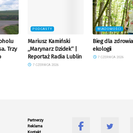
PODCASTY
WIADOMOŚCI
koholu
Mariusz Kamiński
Bieg dla zdrowia
a. Trzy
„Marynarz Dzidek” |
ekologii
o
Reportaż Radia Lublin
7 CZERWCA 2026
7 CZERWCA 2026
Partnerzy
Reklama
Kontakt