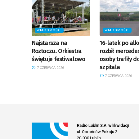
WIADOMOŚCI
WIADOMOŚCI
Najstarsza na
16-latek po al
Roztoczu. Orkiestra
rozbił mercedes
świętuje festiwalowo
osoby trafiły d
szpitala
7 CZERWCA 2026
7 CZERWCA 2026
Radio Lublin S.A. w likwidacji
ul. Obrońców Pokoju 2
20-030 Lublin