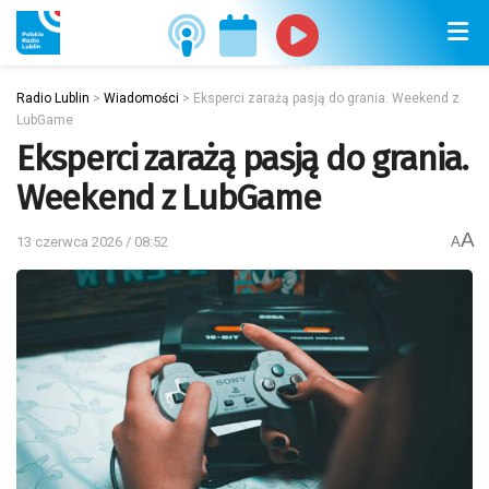
Radio Lublin
>
Wiadomości
>
Eksperci zarażą pasją do grania. Weekend z
LubGame
Eksperci zarażą pasją do grania.
Weekend z LubGame
A
13 czerwca 2026 / 08:52
A