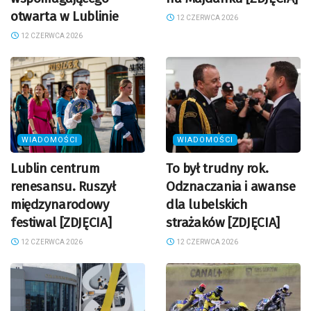
otwarta w Lublinie
12 CZERWCA 2026
12 CZERWCA 2026
WIADOMOŚCI
WIADOMOŚCI
Lublin centrum
To był trudny rok.
renesansu. Ruszył
Odznaczania i awanse
międzynarodowy
dla lubelskich
festiwal [ZDJĘCIA]
strażaków [ZDJĘCIA]
12 CZERWCA 2026
12 CZERWCA 2026