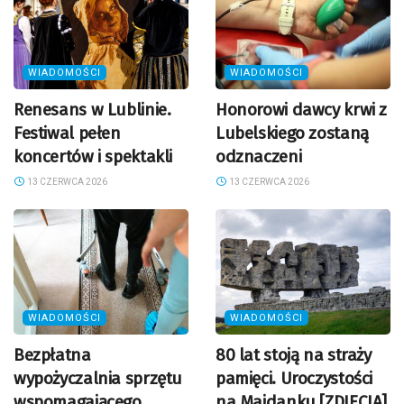
WIADOMOŚCI
WIADOMOŚCI
Renesans w Lublinie.
Honorowi dawcy krwi z
Festiwal pełen
Lubelskiego zostaną
koncertów i spektakli
odznaczeni
13 CZERWCA 2026
13 CZERWCA 2026
WIADOMOŚCI
WIADOMOŚCI
Bezpłatna
80 lat stoją na straży
wypożyczalnia sprzętu
pamięci. Uroczystości
wspomagającego
na Majdanku [ZDJĘCIA]