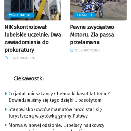
WIADOMOŚCI
REDAKCJE
NIK skontrolował
Pewne zwycięstwo
lubelskie uczelnie. Dwa
Motoru. Zła passa
zawiadomienia do
przełamana
prokuratury
12 CZERWCA 2026
12 CZERWCA 2026
Ciekawostki
Co jadali mieszkańcy Chełma kilkaset lat temu?
Dowiedzieliśmy się tego dzięki… pasożytom
Stanowisko łowców mamutów może stać się
turystyczną wizytówką gminy Puławy
Morwa w nowej odsłonie. Lubelscy naukowcy