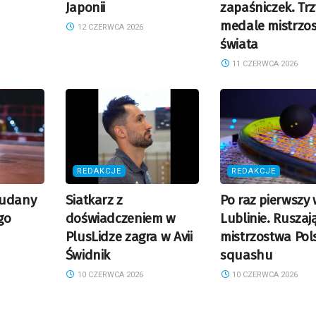
Japonii
zapaśniczek. Trz
medale mistrzo
12 CZERWCA 2026
świata
11 CZERWCA 2026
REDAKCJE
REDAKCJE
 udany
Siatkarz z
Po raz pierwszy
go
doświadczeniem w
Lublinie. Ruszaj
PlusLidze zagra w Avii
mistrzostwa Pol
Świdnik
squashu
10 CZERWCA 2026
10 CZERWCA 2026