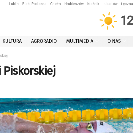
Lublin
Biała Podlaska
Chełm
Hrubieszów
Kraśnik
Lubartów
Łęczna
1
KULTURA
AGRORADIO
MULTIMEDIA
O NAS
skiej
 Piskorskiej