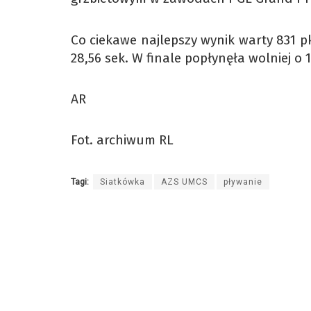
Co ciekawe najlepszy wynik warty 831 p
28,56 sek. W finale popłynęła wolniej o 
AR
Fot. archiwum RL
Tagi:
Siatkówka
AZS UMCS
pływanie