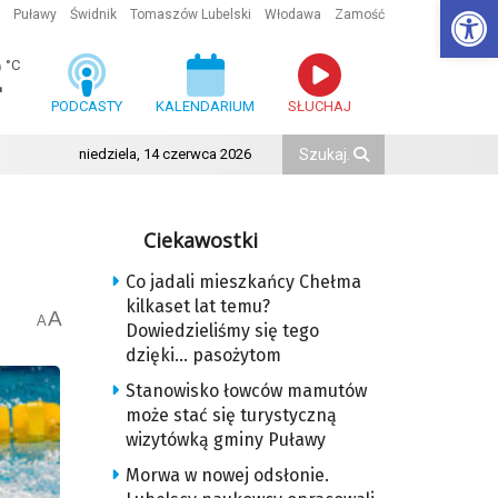
Ot
Puławy
Świdnik
Tomaszów Lubelski
Włodawa
Zamość
2
°C
PODCASTY
KALENDARIUM
SŁUCHAJ
niedziela, 14 czerwca 2026
Ciekawostki
Co jadali mieszkańcy Chełma
kilkaset lat temu?
A
A
Dowiedzieliśmy się tego
dzięki… pasożytom
Stanowisko łowców mamutów
może stać się turystyczną
wizytówką gminy Puławy
Morwa w nowej odsłonie.