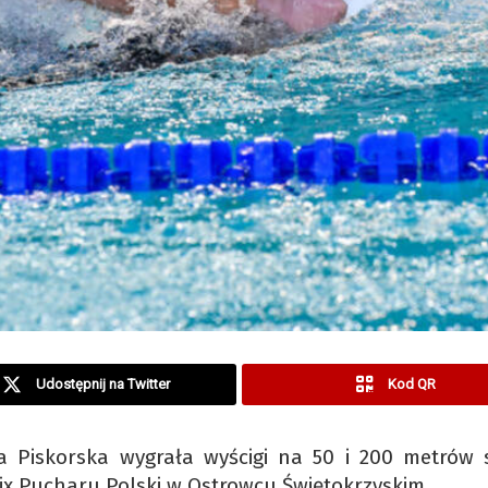
Udostępnij na Twitter
Kod QR
 Piskorska wygrała wyścigi na 50 i 200 metrów 
x Pucharu Polski w Ostrowcu Świętokrzyskim.