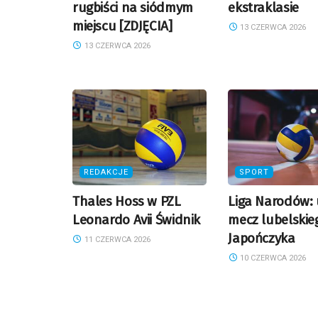
rugbiści na siódmym
ekstraklasie
miejscu [ZDJĘCIA]
13 CZERWCA 2026
13 CZERWCA 2026
REDAKCJE
SPORT
Thales Hoss w PZL
Liga Narodów:
Leonardo Avii Świdnik
mecz lubelskie
Japończyka
11 CZERWCA 2026
10 CZERWCA 2026