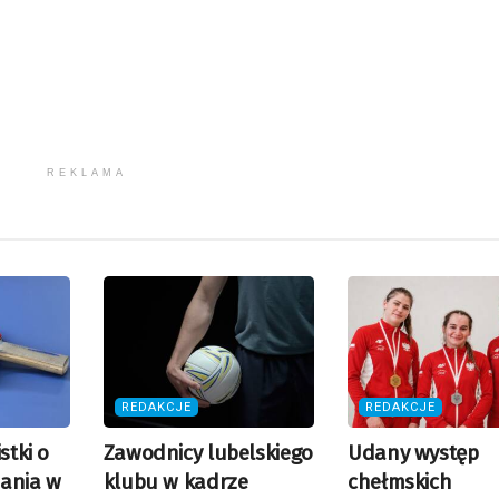
REKLAMA
REDAKCJE
REDAKCJE
stki o
Zawodnicy lubelskiego
Udany występ
mania w
klubu w kadrze
chełmskich