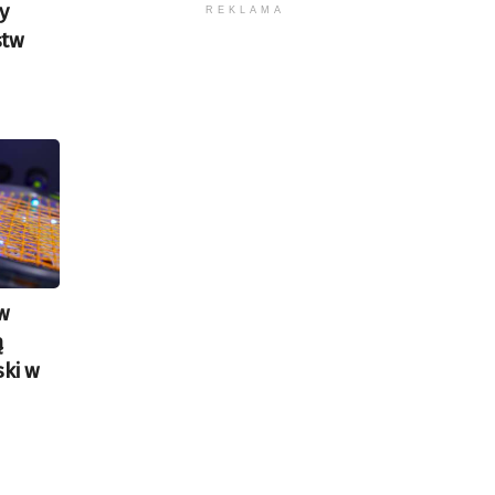
y
REKLAMA
stw
 w
ą
ski w