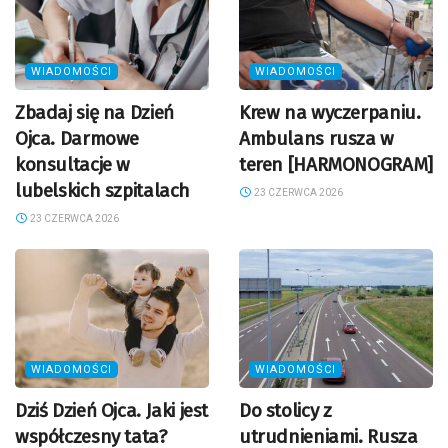
WIADOMOŚCI
WIADOMOŚCI
Zbadaj się na Dzień
Krew na wyczerpaniu.
Ojca. Darmowe
Ambulans rusza w
konsultacje w
teren [HARMONOGRAM]
lubelskich szpitalach
23 CZERWCA 2026
23 CZERWCA 2026
WIADOMOŚCI
WIADOMOŚCI
Dziś Dzień Ojca. Jaki jest
Do stolicy z
współczesny tata?
utrudnieniami. Rusza