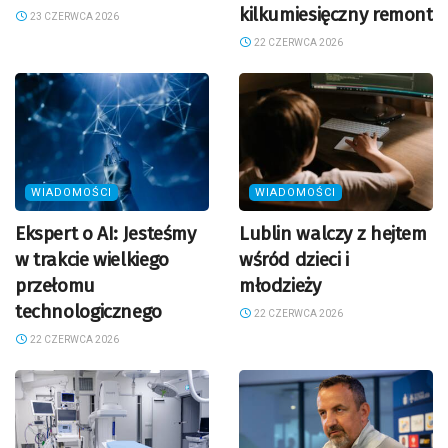
kilkumiesięczny remont
23 CZERWCA 2026
22 CZERWCA 2026
WIADOMOŚCI
WIADOMOŚCI
Ekspert o AI: Jesteśmy
Lublin walczy z hejtem
w trakcie wielkiego
wśród dzieci i
przełomu
młodzieży
technologicznego
22 CZERWCA 2026
22 CZERWCA 2026