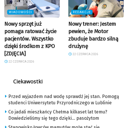
WIADOMOŚCI
REDAKCJE
Nowy sprzęt już
Nowy trener: Jestem
pomaga ratować życie
pewien, że Motor
pacjentów. Wszystko
zbuduje bardzo silną
dzięki środkom z KPO
drużynę
[ZDJĘCIA]
22 CZERWCA 2026
22 CZERWCA 2026
Ciekawostki
Przed wyjazdem nad wodę sprawdź jej stan. Pomogą
studenci Uniwersytetu Przyrodniczego w Lublinie
Co jadali mieszkańcy Chełma kilkaset lat temu?
Dowiedzieliśmy się tego dzięki… pasożytom
Stanowisko łowców mamutów może stać się