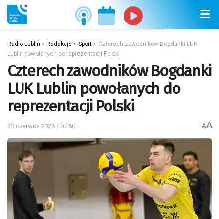
Radio Lublin
>
Redakcje
>
Sport
>
Czterech zawodników Bogdanki LUK
Lublin powołanych do reprezentacji Polski
Czterech zawodników Bogdanki
LUK Lublin powołanych do
reprezentacji Polski
A
23 czerwca 2026 / 07:50
A