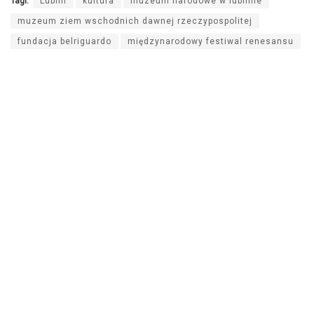
Tagi:
Lublin
kultura
muzeum narodowe w lublinie
muzeum ziem wschodnich dawnej rzeczypospolitej
fundacja belriguardo
międzynarodowy festiwal renesansu