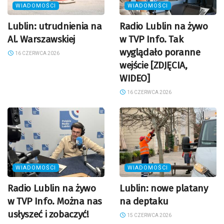
WIADOMOŚCI
WIADOMOŚCI
Lublin: utrudnienia na
Radio Lublin na żywo
Al. Warszawskiej
w TVP Info. Tak
wyglądało poranne
16 CZERWCA 2026
wejście [ZDJĘCIA,
WIDEO]
16 CZERWCA 2026
WIADOMOŚCI
WIADOMOŚCI
Radio Lublin na żywo
Lublin: nowe platany
w TVP Info. Można nas
na deptaku
usłyszeć i zobaczyć!
15 CZERWCA 2026