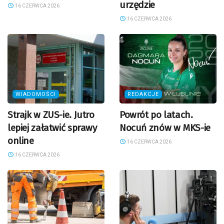
urzędzie
16 CZERWCA 2026
16 CZERWCA 2026
WIADOMOŚCI
REDAKCJE
Strajk w ZUS-ie. Jutro
Powrót po latach.
lepiej załatwić sprawy
Nocuń znów w MKS-ie
online
16 CZERWCA 2026
16 CZERWCA 2026