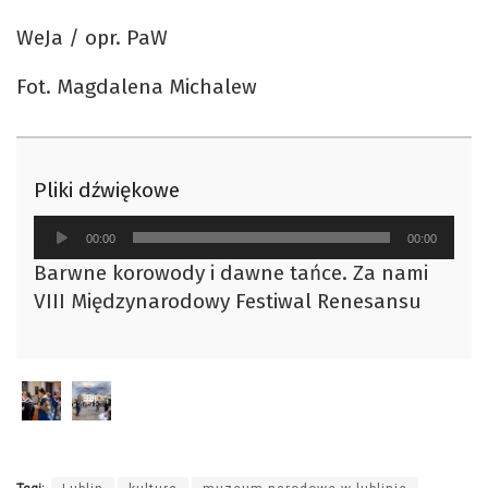
WeJa / opr. PaW
Fot. Magdalena Michalew
Pliki dźwiękowe
Odtwarzacz
00:00
00:00
plików
Barwne korowody i dawne tańce. Za nami
dźwiękowych
VIII Międzynarodowy Festiwal Renesansu