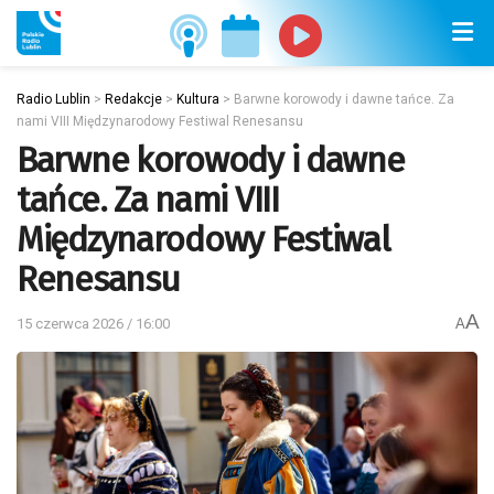
Radio Lublin
>
Redakcje
>
Kultura
>
Barwne korowody i dawne tańce. Za
nami VIII Międzynarodowy Festiwal Renesansu
Barwne korowody i dawne
tańce. Za nami VIII
Międzynarodowy Festiwal
Renesansu
A
15 czerwca 2026 / 16:00
A