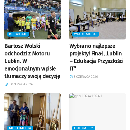
REDAKCJE
WIADOMOŚCI
Bartosz Wolski
Wybrano najlepsze
odchodzi z Motoru
projekty! Finał „Lublin
Lublin. W
– Edukacja Przyszłości
emocjonalnym wpisie
IT”
tłumaczy swoją decyzję
8 CZERWCA 2026
8 CZERWCA 2026
MULTIMEDIA
PODCASTY