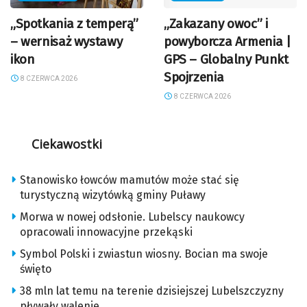
„Spotkania z temperą”
„Zakazany owoc” i
– wernisaż wystawy
powyborcza Armenia |
ikon
GPS – Globalny Punkt
Spojrzenia
8 CZERWCA 2026
8 CZERWCA 2026
Ciekawostki
Stanowisko łowców mamutów może stać się
turystyczną wizytówką gminy Puławy
Morwa w nowej odsłonie. Lubelscy naukowcy
opracowali innowacyjne przekąski
Symbol Polski i zwiastun wiosny. Bocian ma swoje
święto
38 mln lat temu na terenie dzisiejszej Lubelszczyzny
pływały walenie