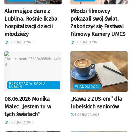
Alarmujące dane z
Młodzi filmowcy
Lublina. Rośnie liczba
pokazali swój świat.
hospitalizacji dzieci i
Zakończył się Festiwal
młodzieży
Filmowy Kamery UMCS
8 CZERWCA 2026
8 CZERWCA 2026
REPORTAŻ W RADIU
LUBLIN
WIADOMOŚCI
08.06.2026 Monika
„Kawa z ZUS-em” dla
Malec „Jestem tu w
lubelskich seniorów
tych światach”
8 CZERWCA 2026
8 CZERWCA 2026