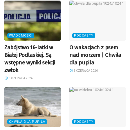
WIADOMOŚCI
PODCASTY
Zabójstwo 16-latki w
O wakacjach z psem
Białej Podlaskiej. Są
nad morzem | Chwila
wstępne wyniki sekcji
dla pupila
zwłok
8 CZERWCA 2026
8 CZERWCA 2026
CHWILA DLA PUPILA
PODCASTY