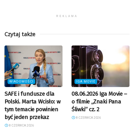
REKLAMA
Czytaj także
WIADOMOŚCI
IGA MOVIE
SAFE i fundusze dla
08.06.2026 Iga Movie –
Polski. Marta Wcisło: w
o filmie „Znaki Pana
tym temacie powinien
Śliwki” cz. 2
być jeden przekaz
8 CZERWCA 2026
8 CZERWCA 2026