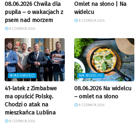
08.06.2026 Chwila dla
Omlet na słono | Na
pupila – o wakacjach z
widelcu
psem nad morzem
8 CZERWCA 2026
8 CZERWCA 2026
WIADOMOŚCI
NA WIDELCU
41-latek z Zimbabwe
08.06.2026 Na widelcu
ma opuścić Polskę.
– omlet na słono
Chodzi o atak na
8 CZERWCA 2026
mieszkańca Lublina
8 CZERWCA 2026