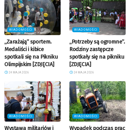
WIADOMOŚCI
WIADOMOŚCI
„Zarażają” sportem.
„Potrzeby są ogromne”.
Medaliści i kibice
Rodziny zastępcze
spotkali się na Pikniku
spotkały się na pikniku
Olimpijskim [ZDJĘCIA]
[ZDJĘCIA]
24 MAJA 2026
24 MAJA 2026
WIADOMOŚCI
WIADOMOŚCI
Wystawa militariów i
Wypadek podczas prac