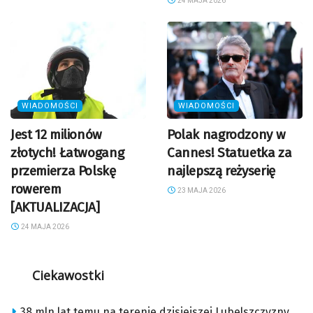
24 MAJA 2026
WIADOMOŚCI
WIADOMOŚCI
Jest 12 milionów
Polak nagrodzony w
złotych! Łatwogang
Cannes! Statuetka za
przemierza Polskę
najlepszą reżyserię
rowerem
23 MAJA 2026
[AKTUALIZACJA]
24 MAJA 2026
Ciekawostki
38 mln lat temu na terenie dzisiejszej Lubelszczyzny