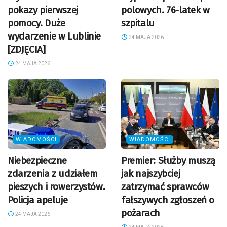
pokazy pierwszej
polowych. 76-latek w
pomocy. Duże
szpitalu
wydarzenie w Lublinie
24 MAJA 2026
[ZDJĘCIA]
24 MAJA 2026
WIADOMOŚCI
WIADOMOŚCI
Niebezpieczne
Premier: Służby muszą
zdarzenia z udziałem
jak najszybciej
pieszych i rowerzystów.
zatrzymać sprawców
Policja apeluje
fałszywych zgłoszeń o
pożarach
24 MAJA 2026