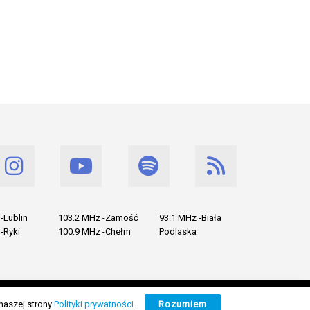
-Lublin
103.2 MHz -Zamość
93.1 MHz -Biała
-Ryki
100.9 MHz -Chełm
Podlaska
naszej strony
Polityki prywatności
.
Rozumiem