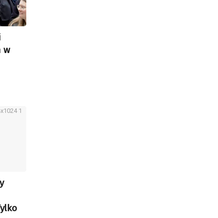
i
n w
m
y
Tylko