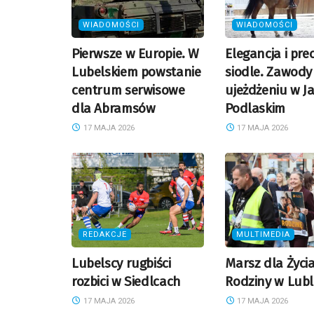
WIADOMOŚCI
WIADOMOŚCI
Pierwsze w Europie. W
Elegancja i pre
Lubelskiem powstanie
siodle. Zawody
centrum serwisowe
ujeżdżeniu w J
dla Abramsów
Podlaskim
17 MAJA 2026
17 MAJA 2026
REDAKCJE
MULTIMEDIA
Lubelscy rugbiści
Marsz dla Życia
rozbici w Siedlcach
Rodziny w Lubl
17 MAJA 2026
17 MAJA 2026