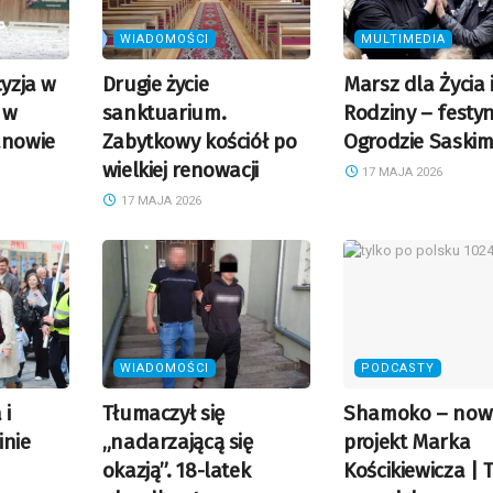
WIADOMOŚCI
MULTIMEDIA
cyzja w
Drugie życie
Marsz dla Życia 
 w
sanktuarium.
Rodziny – festy
anowie
Zabytkowy kościół po
Ogrodzie Saski
wielkiej renowacji
17 MAJA 2026
17 MAJA 2026
WIADOMOŚCI
PODCASTY
 i
Tłumaczył się
Shamoko – now
inie
„nadarzającą się
projekt Marka
okazją”. 18-latek
Kościkiewicza | 