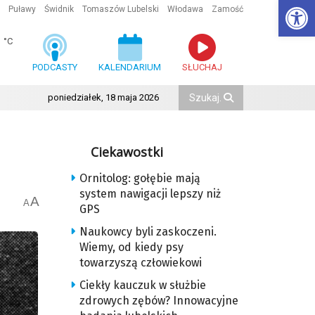
Ot
Puławy
Świdnik
Tomaszów Lubelski
Włodawa
Zamość
1
°C
PODCASTY
KALENDARIUM
SŁUCHAJ
poniedziałek, 18 maja 2026
Ciekawostki
Ornitolog: gołębie mają
system nawigacji lepszy niż
A
A
GPS
Naukowcy byli zaskoczeni.
Wiemy, od kiedy psy
towarzyszą człowiekowi
Ciekły kauczuk w służbie
zdrowych zębów? Innowacyjne