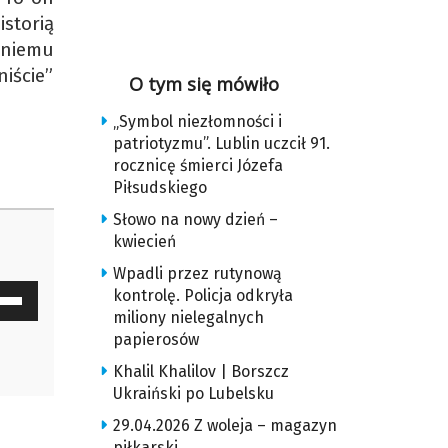
storią
 niemu
iście”
O tym się mówiło
„Symbol niezłomności i
patriotyzmu”. Lublin uczcił 91.
rocznicę śmierci Józefa
Piłsudskiego
Słowo na nowy dzień –
kwiecień
Wpadli przez rutynową
waj
kontrolę. Policja odkryła
miliony nielegalnych
ałek
papierosów
y
Khalil Khalilov | Borszcz
Ukraiński po Lubelsku
z
29.04.2026 Z woleja – magazyn
piłkarski