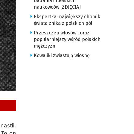
badania lubelskich
naukowców [ZDJĘCIA]
Ekspertka: największy chomik
świata znika z polskich pól
Przeszczep włosów coraz
popularniejszy wśród polskich
mężczyzn
Kowaliki zwiastują wiosnę
nastii.
 To on