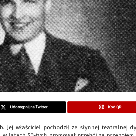
Udostępnij na Twitter
Kod QR
. Jej właściciel pochodził ze słynnej teatralnej dy
, w latach 50-tych promował przebój za przebojem.