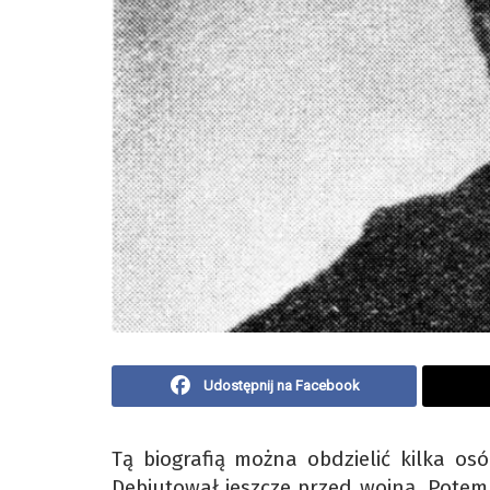
Udostępnij na Facebook
Tą biografią można obdzielić kilka osób
Debiutował jeszcze przed wojną. Potem