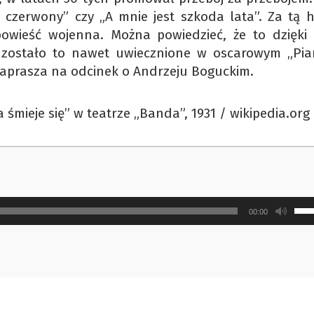
 czerwony” czy „A mnie jest szkoda lata”. Za tą hi
opowieść wojenna. Można powiedzieć, że to dzięki
 zostało to nawet uwiecznione w oscarowym „Pian
aprasza na odcinek o Andrzeju Boguckim.
śmieje się” w teatrze „Banda”, 1931 / wikipedia.org
Uży
00:00
strz
do
gór
ora
do