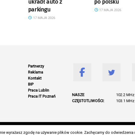
ukradł auto z
po polsku
parkingu
17 MAJA 2026
17 MAJA 2026
Partnerzy
Reklama
Kontakt
BIP
Praca Lublin
NASZE
102.2 MHz 
Praca IT Poznań
CZĘSTOTLIWOŚCI:
103.1 MHz 
© 2026 Wszelkie prawa zastrzeżone. Radio Lublin S.A. w likwidacji
danie wyrażasz zgodę na używanie plików cookie. Zachęcamy do odwiedzenia 