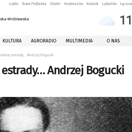
Lublin
Biała Podlaska
Chełm
Hrubieszów
Kraśnik
Lubartów
Łęczna
1
owska-Wróblewska
KULTURA
AGRORADIO
MULTIMEDIA
O NAS
olskiej estrady… Andrzej Bogucki
j estrady… Andrzej Bogucki