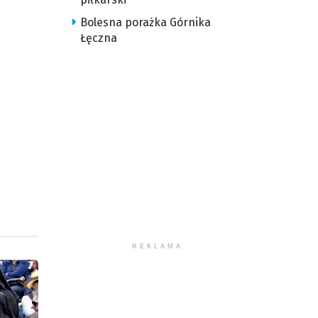
u
Bolesna porażka Górnika
ększyć
Łęczna
iejszyć
śność.
REKLAMA