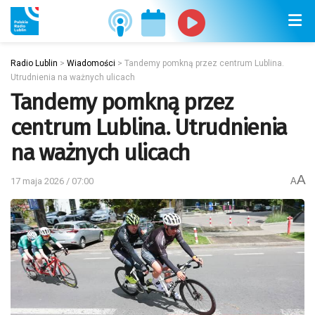
Radio Lublin
>
Wiadomości
>
Tandemy pomkną przez centrum Lublina.
Utrudnienia na ważnych ulicach
Tandemy pomkną przez
centrum Lublina. Utrudnienia
na ważnych ulicach
A
17 maja 2026 / 07:00
A