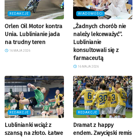
REDAKCJE
WIADOMOŚCI
Orlen Oil Motor kontra
„Żadnych chorób nie
Unia. Lublinianie jada
należy lekceważyć”.
na trudny teren
Lublinianie
konsultowali się z
16 MAJA 2026
farmaceutą
16 MAJA 2026
REDAKCJE
REDAKCJE
Lublinianki wciąż z
Dramat z happy
szansą na złoto. Łatwe
endem. Zwycięski remis