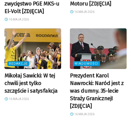
zwycięstwo PGE MKS-u
Motoru [ZDJĘCIA]
El-Volt [ZDJĘCIA]
16 MAJA 2026
16 MAJA 2026
REDAKCJE
WIADOMOŚCI
Mikołaj Sawicki: W tej
Prezydent Karol
chwili jest tylko
Nawrocki: Naród jest z
szczęście i satysfakcja
was dumny. 35-lecie
Straży Granicznej!
16 MAJA 2026
[ZDJĘCIA]
16 MAJA 2026