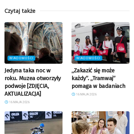
Czytaj także
WIADOMOŚCI
WIADOMOŚCI
Jedyna taka noc w
„Zakazić się może
roku. Muzea otworzyły
każdy”. „Tramwaj”
podwoje [ZDJĘCIA,
pomaga w badaniach
AKTUALIZACJA]
16 MAJA 2026
16 MAJA 2026