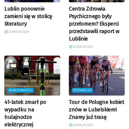
Lublin ponownie
Centra Zdrowia
zamieni się w stolicę
Psychicznego były
literatury
przełomem? Eksperci
przedstawili raport w
26 MAJA 2026
Lublinie
26 MAJA 2026
WIADOMOŚCI
REDAKCJE
41-latek zmarł po
Tour de Pologne kobiet
wypadku na
znów w Lubelskiem!
hulajnodze
Znamy już trasę
elektrycznej
26 MAJA 2026