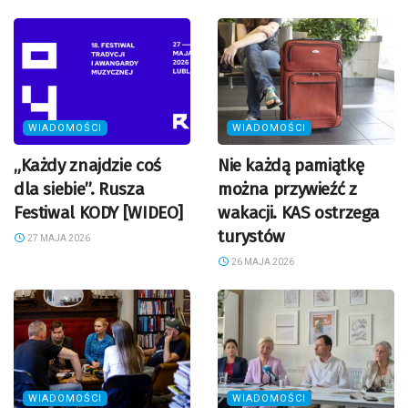
WIADOMOŚCI
WIADOMOŚCI
„Każdy znajdzie coś
Nie każdą pamiątkę
dla siebie”. Rusza
można przywieźć z
Festiwal KODY [WIDEO]
wakacji. KAS ostrzega
turystów
27 MAJA 2026
26 MAJA 2026
WIADOMOŚCI
WIADOMOŚCI