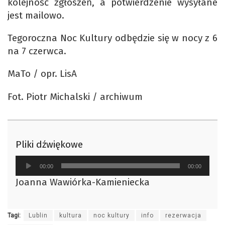
kolejność zgłoszeń, a potwierdzenie wysyłane
jest mailowo.
Tegoroczna Noc Kultury odbędzie się w nocy z 6
na 7 czerwca.
MaTo / opr. LisA
Fot. Piotr Michalski / archiwum
Pliki dźwiękowe
Odtwarzacz
00:00
00:00
plików
Joanna Wawiórka-Kamieniecka
dźwiękowych
Tagi:
Lublin
kultura
noc kultury
info
rezerwacja