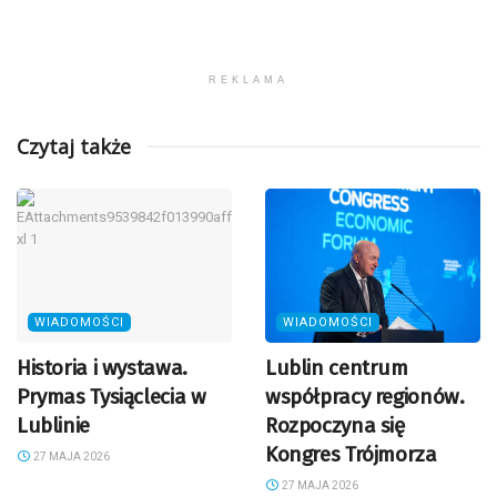
REKLAMA
Czytaj także
WIADOMOŚCI
WIADOMOŚCI
Historia i wystawa.
Lublin centrum
Prymas Tysiąclecia w
współpracy regionów.
Lublinie
Rozpoczyna się
Kongres Trójmorza
27 MAJA 2026
27 MAJA 2026