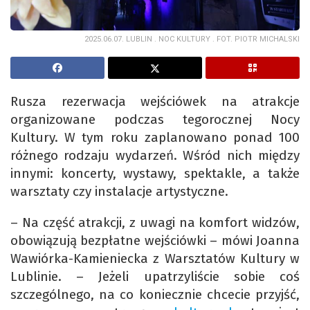
2025.06.07. LUBLIN . NOC KULTURY . FOT. PIOTR MICHALSKI
Rusza rezerwacja wejściówek na atrakcje
organizowane podczas tegorocznej Nocy
Kultury. W tym roku zaplanowano ponad 100
różnego rodzaju wydarzeń. Wśród nich między
innymi: koncerty, wystawy, spektakle, a także
warsztaty czy instalacje artystyczne.
– Na część atrakcji, z uwagi na komfort widzów,
obowiązują bezpłatne wejściówki – mówi Joanna
Wawiórka-Kamieniecka z Warsztatów Kultury w
Lublinie. – Jeżeli upatrzyliście sobie coś
szczególnego, na co koniecznie chcecie przyjść,