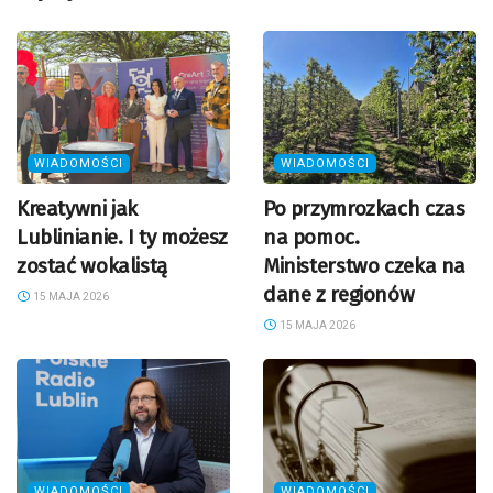
WIADOMOŚCI
WIADOMOŚCI
Kreatywni jak
Po przymrozkach czas
Lublinianie. I ty możesz
na pomoc.
zostać wokalistą
Ministerstwo czeka na
dane z regionów
15 MAJA 2026
15 MAJA 2026
WIADOMOŚCI
WIADOMOŚCI