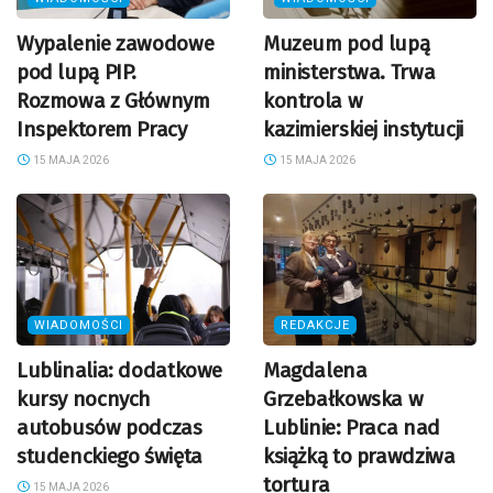
Wypalenie zawodowe
Muzeum pod lupą
pod lupą PIP.
ministerstwa. Trwa
Rozmowa z Głównym
kontrola w
Inspektorem Pracy
kazimierskiej instytucji
15 MAJA 2026
15 MAJA 2026
WIADOMOŚCI
REDAKCJE
Lublinalia: dodatkowe
Magdalena
kursy nocnych
Grzebałkowska w
autobusów podczas
Lublinie: Praca nad
studenckiego święta
książką to prawdziwa
tortura
15 MAJA 2026