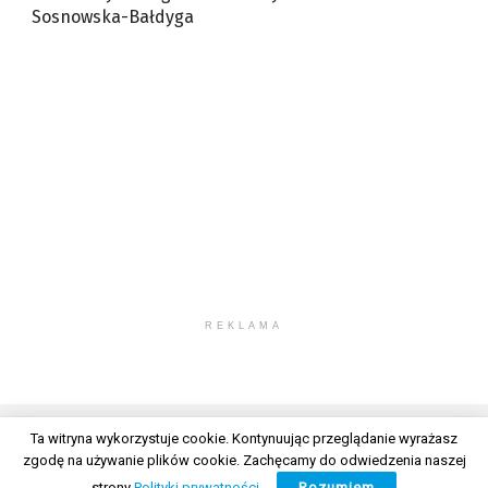
Sosnowska-Bałdyga
REKLAMA
Ta witryna wykorzystuje cookie. Kontynuując przeglądanie wyrażasz
zgodę na używanie plików cookie. Zachęcamy do odwiedzenia naszej
© 2026 Wszelkie prawa zastrzeżone. Radio Lublin S.A. w likwidacji
strony
Polityki prywatności
.
Rozumiem