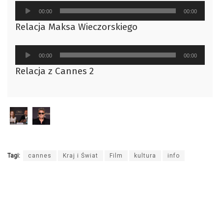
Odtwarzacz
00:00
00:00
plików
Relacja Maksa Wieczorskiego
dźwiękowych
Odtwarzacz
00:00
00:00
plików
Relacja z Cannes 2
dźwiękowych
Tagi:
cannes
Kraj i Świat
Film
kultura
info