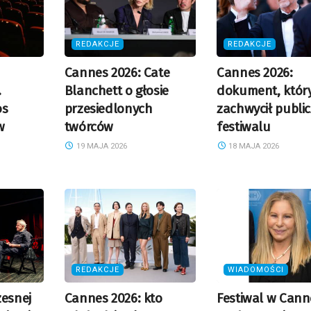
REDAKCJE
REDAKCJE
Cannes 2026: Cate
Cannes 2026:
.
Blanchett o głosie
dokument, któr
os
przesiedlonych
zachwycił publi
w
twórców
festiwalu
19 MAJA 2026
18 MAJA 2026
REDAKCJE
WIADOMOŚCI
zesnej
Cannes 2026: kto
Festiwal w Cann