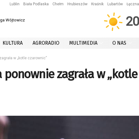
Lublin
Biała Podlaska
Chełm
Hrubieszów
Kraśnik
Lubartów
Łęczna
2
 Iga Wójtowicz
KULTURA
AGRORADIO
MULTIMEDIA
O NAS
zagrała w „kotle czarownic”
a ponownie zagrała w „kotle