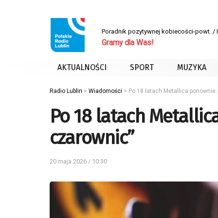
Poradnik pozytywnej kobiecości-powt. /
Gramy dla Was!
AKTUALNOŚCI
SPORT
MUZYKA
Radio Lublin
>
Wiadomości
>
Po 18 latach Metallica ponownie 
Po 18 latach Metallic
czarownic”
20 maja 2026 / 10:30