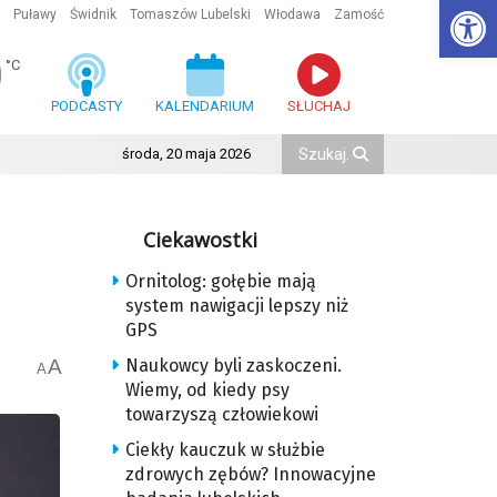
Ot
Puławy
Świdnik
Tomaszów Lubelski
Włodawa
Zamość
0
°C
PODCASTY
KALENDARIUM
SŁUCHAJ
środa, 20 maja 2026
Ciekawostki
Ornitolog: gołębie mają
system nawigacji lepszy niż
GPS
A
Naukowcy byli zaskoczeni.
A
Wiemy, od kiedy psy
towarzyszą człowiekowi
Ciekły kauczuk w służbie
zdrowych zębów? Innowacyjne