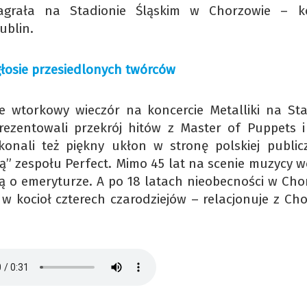
agrała na Stadionie Śląskim w Chorzowie – k
ublin.
głosie przesiedlonych twórców
e wtorkowy wieczór na koncercie Metalliki na Sta
ezentowali przekrój hitów z Master of Puppets i
nali też piękny ukłon w stronę polskiej publicz
ą” zespołu Perfect. Mimo 45 lat na scenie muzycy wc
lą o emeryturze. A po 18 latach nieobecności w Cho
 w kocioł czterech czarodziejów – relacjonuje z Ch