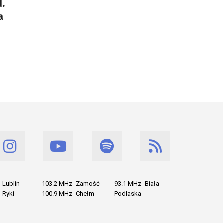
d.
a
-Lublin
103.2 MHz -Zamość
93.1 MHz -Biała
-Ryki
100.9 MHz -Chełm
Podlaska