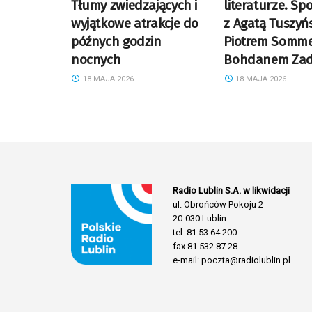
Tłumy zwiedzających i
literaturze. Sp
wyjątkowe atrakcje do
z Agatą Tuszyń
późnych godzin
Piotrem Somme
nocnych
Bohdanem Za
18 MAJA 2026
18 MAJA 2026
Radio Lublin S.A. w likwidacji
ul. Obrońców Pokoju 2
20-030 Lublin
tel. 81 53 64 200
fax 81 532 87 28
e-mail: poczta@radiolublin.pl