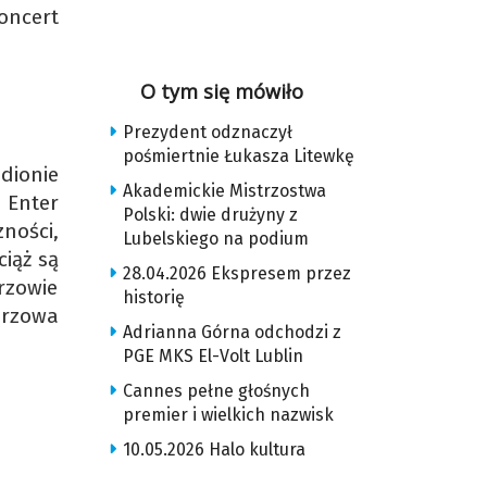
oncert
O tym się mówiło
Prezydent odznaczył
pośmiertnie Łukasza Litewkę
dionie
Akademickie Mistrzostwa
 Enter
Polski: dwie drużyny z
ności,
Lubelskiego na podium
iąż są
28.04.2026 Ekspresem przez
rzowie
historię
orzowa
Adrianna Górna odchodzi z
PGE MKS El-Volt Lublin
Cannes pełne głośnych
premier i wielkich nazwisk
10.05.2026 Halo kultura