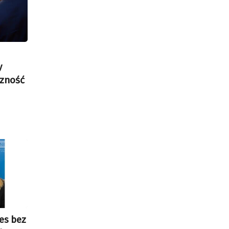
y
czność
es bez