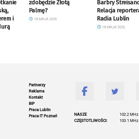
otkanie
zdobędzie Złotą
Barbry Streisan
ską,
Palmę?
Relacja reporter
rem i
Radia Lublin
18 MAJA 2026
durą
18 MAJA 2026
Partnerzy
Reklama
Kontakt
BIP
Praca Lublin
NASZE
102.2 MHz 
Praca IT Poznań
CZĘSTOTLIWOŚCI:
103.1 MHz 