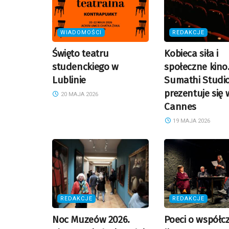
WIADOMOŚCI
REDAKCJE
Święto teatru
Kobieca siła i
studenckiego w
społeczne kino
Lublinie
Sumathi Studi
prezentuje się 
20 MAJA 2026
Cannes
19 MAJA 2026
REDAKCJE
REDAKCJE
Noc Muzeów 2026.
Poeci o współc