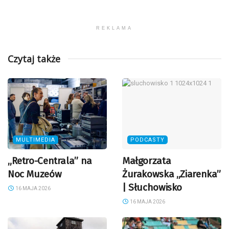
REKLAMA
Czytaj także
MULTIMEDIA
PODCASTY
„Retro-Centrala” na
Małgorzata
Noc Muzeów
Żurakowska „Ziarenka”
| Słuchowisko
16 MAJA 2026
16 MAJA 2026