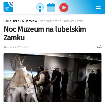
Radio Lublin
>
Multimedia
>
Noc Muzeum na lubelskim Zamku
Noc Muzeum na lubelskim
Zamku
A
16 maja 2026 / 23:35
A