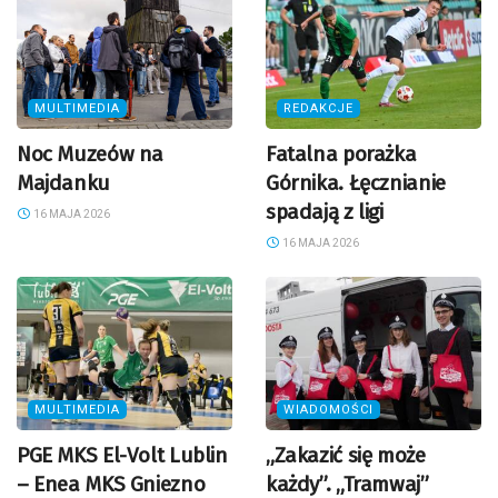
MULTIMEDIA
REDAKCJE
Noc Muzeów na
Fatalna porażka
Majdanku
Górnika. Łęcznianie
spadają z ligi
16 MAJA 2026
16 MAJA 2026
MULTIMEDIA
WIADOMOŚCI
PGE MKS El-Volt Lublin
„Zakazić się może
– Enea MKS Gniezno
każdy”. „Tramwaj”