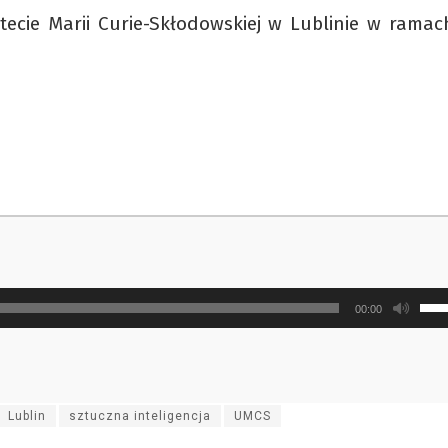
ecie Marii Curie-Skłodowskiej w Lublinie w ramac
Uży
00:00
strz
do
gór
ora
Lublin
sztuczna inteligencja
UMCS
do