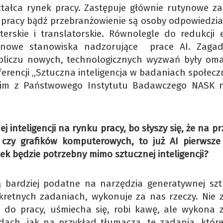
ztałca rynek pracy. Zastępuje głównie rutynowe za
ę pracy bądź przebranżowienie są osoby odpowiedzia
iterskie i translatorskie. Równolegle do redukcji 
 nowe stanowiska nadzorujące prace AI. Zagad
obliczu nowych, technologicznych wyzwań były om
ferencji „Sztuczna inteligencja w badaniach społecz
skim z Państwowego Instytutu Badawczego NASK 
ej inteligencji na rynku pracy, bo słyszy się, że na p
 czy grafików komputerowych, to już AI pierwsze
iek będzie potrzebny mimo sztucznej inteligencji?
 bardziej podatne na narzędzia generatywnej szt
nkretnych zadaniach, wykonuje za nas rzeczy. Nie z
i do pracy, uśmiecha się, robi kawę, ale wykona 
ach, jak na przykład tłumacza, te zadania, któr