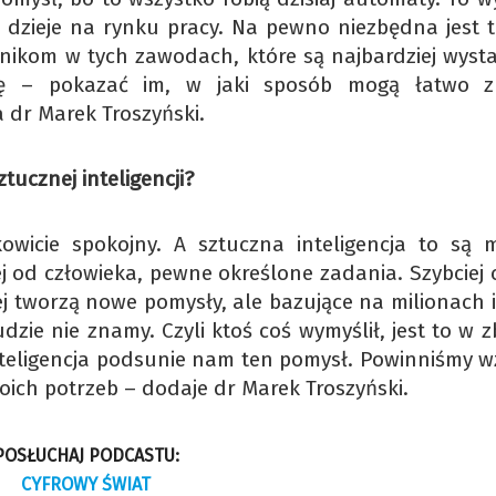
ę dzieje na rynku pracy. Na pewno niezbędna jest t
ikom w tych zawodach, które są najbardziej wyst
cję – pokazać im, w jaki sposób mogą łatwo z
 dr Marek Troszyński.
ztucznej inteligencji?
kowicie spokojny. A sztuczna inteligencja to są 
ej od człowieka, pewne określone zadania. Szybciej 
iej tworzą nowe pomysły, ale bazujące na milionach
zie nie znamy. Czyli ktoś coś wymyślił, jest to w z
inteligencja podsunie nam ten pomysł. Powinniśmy wz
woich potrzeb – dodaje dr Marek Troszyński.
POSŁUCHAJ PODCASTU:
CYFROWY ŚWIAT