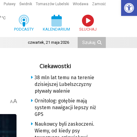
Ot
Puławy
Świdnik
Tomaszów Lubelski
Włodawa
Zamość
7
°C
PODCASTY
KALENDARIUM
SŁUCHAJ
czwartek, 21 maja 2026
Ciekawostki
38 mln lat temu na terenie
dzisiejszej Lubelszczyzny
pływały walenie
A
Ornitolog: gołębie mają
A
system nawigacji lepszy niż
GPS
Naukowcy byli zaskoczeni.
Wiemy, od kiedy psy