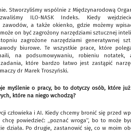
ie. Stworzyliśmy wspólnie z Międzynarodową Organ
zwaliśmy ILO-NASK Indeks. Kiedy wejdziec
s zawodów, a także okienko, gdzie możemy wpisa
może on być zagrożony narzędziami sztucznej inteli
topniu zagrożone narzędziami generatywnej szt
 zawody biurowe. Te wszystkie prace, które poleg
aili, na podsumowywaniu, robieniu notatek, a
zadania, które bardzo łatwo jest zastąpić narzę
łumaczy dr Marek Troszyński.
 myślenie o pracy, bo to dotyczy osób, które już
owych, które na niego wchodzą?
cji człowieka i AI. Kiedy chcemy bronić się przed 
e chcę powiedzieć: „poznać wroga”, bo to może by
dzie działa. Po drugie, zastanowić się, co w moim o