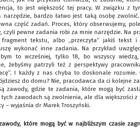
encja, to jest większość tej pracy. W związku z ty
narzędzie, bardzo łatwo jest taką osobę zwolnić.
pewna część zadań. Proces, który obserwujemy, pol
y, czyli pewne zadania robi za mnie narzędzie. Na p
fragment tekstu, albo „przeczyta” jakiś tekst i
uszę wykonać inne zadania. Na przykład uwzglę
iłbym to wcześniej, tylko 18, bo wszyscy wiedzą,
tne, żebyśmy patrzyli też z perspektywy pracownika
acę”. I każdy z nas chyba to doskonale rozumie. 
pójdziesz do domu? Nie, pracodawca da ci kolejne z
Są zawody, gdzie te zadania, które mogą być zast
 tych zawodach są zwolnienia, ale dla większości z 
 – wyjaśnia dr Marek Troszyński.
awody, które mogą być w najbliższym czasie zagr