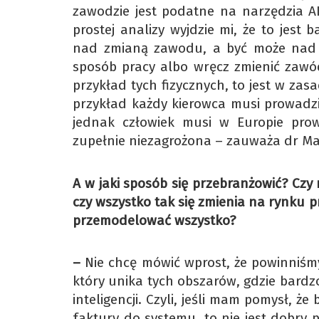
zawodzie jest podatne na narzędzia AI?
prostej analizy wyjdzie mi, że to jest
nad zmianą zawodu, a być może nad w
sposób pracy albo wręcz zmienić zawód
przykład tych fizycznych, to jest w zas
przykład każdy kierowca musi prowadzi
jednak człowiek musi w Europie pro
zupełnie niezagrożona – zauważa dr Mar
A w jaki sposób się przebranżowić? Czy
czy wszystko tak się zmienia na rynku pra
przemodelować wszystko?
–
Nie chcę mówić wprost, że powinniśm
który unika tych obszarów, gdzie bardz
inteligencji. Czyli, jeśli mam pomysł,
faktury do systemu, to nie jest dobry 