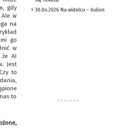
m, gdy
30.04.2026 Na widelcu – bulion
 Ale w
ega na
rzykład
 mi go
dnić w
 że AI
. Jest
Czy to
adania,
ąpione
nas to
REKLAMA
ożone,