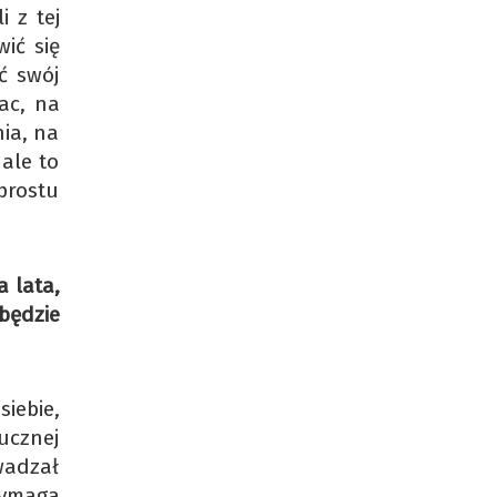
 z tej
ić się
ć swój
ac, na
nia, na
ale to
prostu
 lata,
 będzie
iebie,
ucznej
wadzał
wymaga