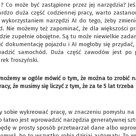
 Co może być zastąpione przez jej narzędzia? Jeśli
 bardzo duża część codziennej pracy, warto zastanow
ykorzystaniem narzędzi AI do tego, żeby zmieni
. Nie możemy też zapominać, że dla większości pr
adzie zupełnie obojętne. Są tu może niewielkie zada
ć dokumentację pojazdu i AI mogłoby się przydać, 
wadzić samochód. Duża część zawodów jest po 
ek Troszyński.
 możemy w ogóle mówić o tym, że można to zrobić na
cy, że musimy się liczyć z tym, że za te 5 lat trzeba
y sobie wykreować pracę, w znaczeniu pomysłu na s
o łatwo jest wprowadzić narzędzia generatywnej szt
 że będę w prosty sposób przetwarzał dane albo wpro
pomysł, bo to wszystko robią dzisiaj automaty. To 