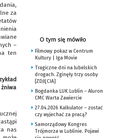
dania,
lne za
etatów
nienia
awiane
O tym się mówiło
nych –
Filmowy pokaz w Centrum
na ten
Kultury | Iga Movie
Tragiczne dni na lubelskich
drogach. Zginęły trzy osoby
rzykład
[ZDJĘCIA]
 żniwa
Bogdanka LUK Lublin – Aluron
CMC Warta Zawiercie
27.04.2026 Kalkulator – zostać
ucznej
czy wyjechać za pracą?
astąpi
Samorządowy Kongres
za nas
Trójmorza w Lublinie. Pojawi
e może
się nowość