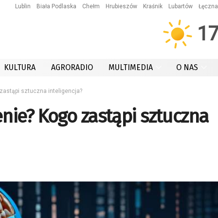
Lublin
Biała Podlaska
Chełm
Hrubieszów
Kraśnik
Lubartów
Łęczna
1
KULTURA
AGRORADIO
MULTIMEDIA
O NAS
zastąpi sztuczna inteligencja?
enie? Kogo zastąpi sztuczna