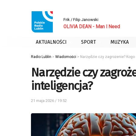
Frik / Filip Janowski
OLIVIA DEAN - Man I Need
AKTUALNOŚCI
SPORT
MUZYKA
Radio Lublin
>
Wiadomości
>
Narzędzie czy zagrożenie? Kogo 
Narzędzie czy zagroż
inteligencja?
21 maja 2026 / 19:52