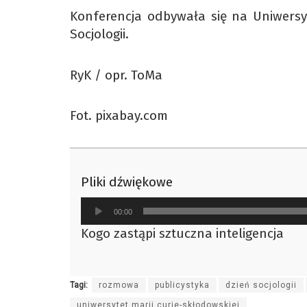
Konferencja odbywała się na Uniwersyt
Socjologii.
RyK / opr. ToMa
Fot. pixabay.com
Pliki dźwiękowe
Odtwarzacz
00:00
plików
Kogo zastąpi sztuczna inteligencja
dźwiękowych
Tagi:
rozmowa
publicystyka
dzień socjologii
uniwersytet marii curie-skłodowskiej