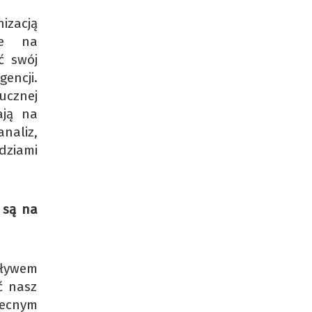
izacją
ie na
ć swój
gencji.
ucznej
ają na
naliz,
dziami
 są na
wpływem
ć nasz
becnym