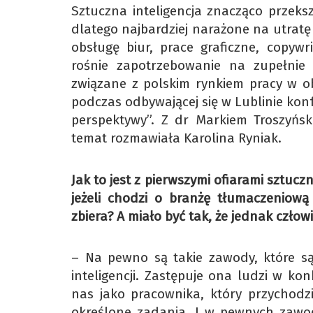
Sztuczna inteligencja znacząco przeks
dlatego najbardziej narażone na utrat
obsługę biur, prace graficzne, copywr
rośnie zapotrzebowanie na zupełnie
związane z polskim rynkiem pracy w 
podczas odbywającej się w Lublinie kon
perspektywy”. Z dr Markiem Troszyń
temat rozmawiała Karolina Ryniak.
Jak to jest z pierwszymi ofiarami sztuczn
jeżeli chodzi o branżę tłumaczeniową
zbiera? A miało być tak, że jednak człow
– Na pewno są takie zawody, które są
inteligencji. Zastępuje ona ludzi w ko
nas jako pracownika, który przychodz
określone zadania. I w pewnych zawod