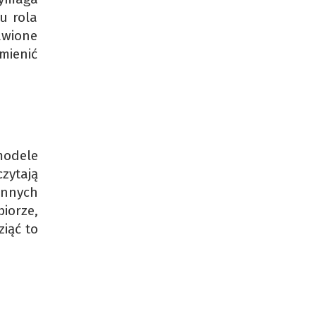
u rola
awione
mienić
modele
czytają
 innych
biorze,
iąć to