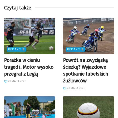
Czytaj także
REDAKCJE
REDAKCJE
Porażka w cieniu
Powrót na zwycięską
tragedii. Motor wysoko
ścieżkę? Wyjazdowe
przegrał z Legią
spotkanie lubelskich
żużlowców
23 MAJA 2026
23 MAJA 2026