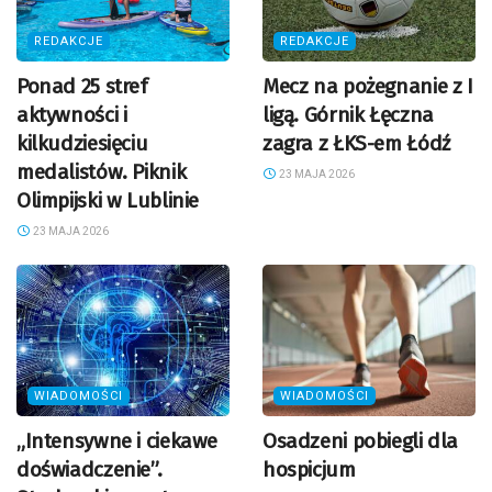
REDAKCJE
REDAKCJE
Ponad 25 stref
Mecz na pożegnanie z I
aktywności i
ligą. Górnik Łęczna
kilkudziesięciu
zagra z ŁKS-em Łódź
medalistów. Piknik
23 MAJA 2026
Olimpijski w Lublinie
23 MAJA 2026
WIADOMOŚCI
WIADOMOŚCI
„Intensywne i ciekawe
Osadzeni pobiegli dla
doświadczenie”.
hospicjum