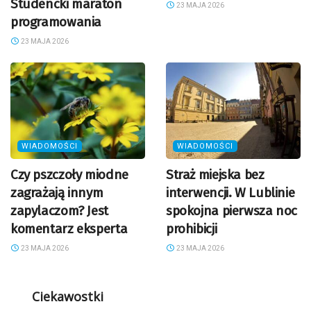
Studencki maraton
23 MAJA 2026
programowania
23 MAJA 2026
WIADOMOŚCI
WIADOMOŚCI
Czy pszczoły miodne
Straż miejska bez
zagrażają innym
interwencji. W Lublinie
zapylaczom? Jest
spokojna pierwsza noc
komentarz eksperta
prohibicji
23 MAJA 2026
23 MAJA 2026
Ciekawostki