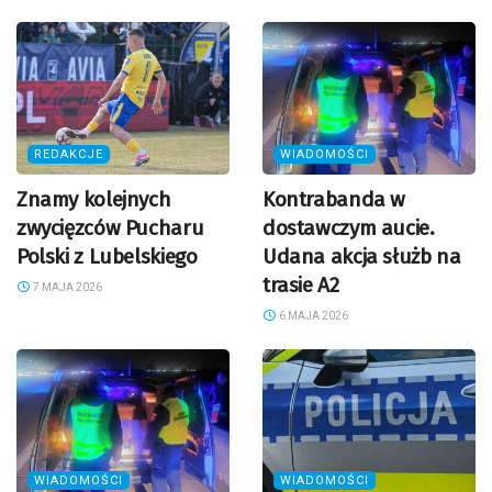
REDAKCJE
WIADOMOŚCI
Znamy kolejnych
Kontrabanda w
zwycięzców Pucharu
dostawczym aucie.
Polski z Lubelskiego
Udana akcja służb na
trasie A2
7 MAJA 2026
6 MAJA 2026
WIADOMOŚCI
WIADOMOŚCI