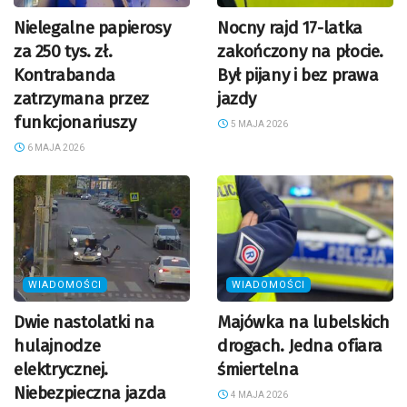
Nielegalne papierosy
Nocny rajd 17-latka
za 250 tys. zł.
zakończony na płocie.
Kontrabanda
Był pijany i bez prawa
zatrzymana przez
jazdy
funkcjonariuszy
5 MAJA 2026
6 MAJA 2026
WIADOMOŚCI
WIADOMOŚCI
Dwie nastolatki na
Majówka na lubelskich
hulajnodze
drogach. Jedna ofiara
elektrycznej.
śmiertelna
Niebezpieczna jazda
4 MAJA 2026