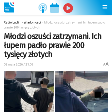
Radio Lublin
>
Wiadomości
>
Młodzi oszuści zatrzymani. Ich łupem padło
prawie 200 tysięcy złotych
Młodzi oszuści zatrzymani. Ich
łupem padło prawie 200
tysięcy złotych
A
08 maja 2026 / 21:09
A