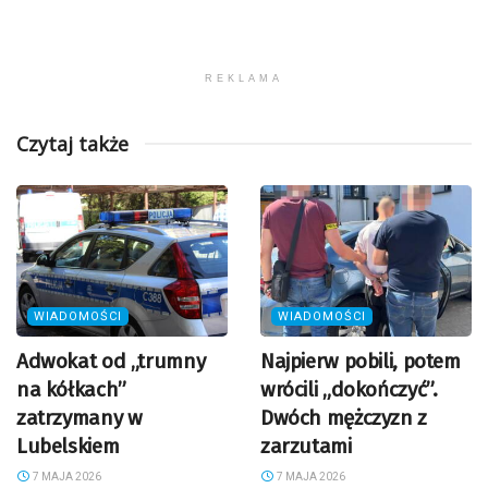
REKLAMA
Czytaj także
WIADOMOŚCI
WIADOMOŚCI
Adwokat od „trumny
Najpierw pobili, potem
na kółkach”
wrócili „dokończyć”.
zatrzymany w
Dwóch mężczyzn z
Lubelskiem
zarzutami
7 MAJA 2026
7 MAJA 2026