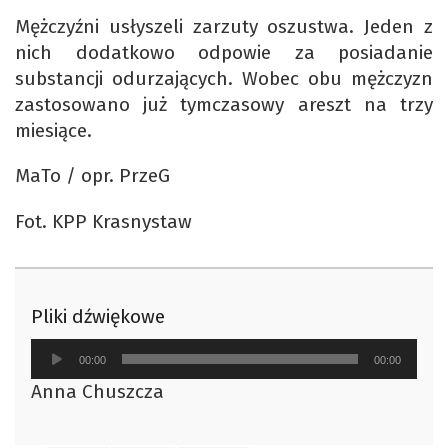
Mężczyźni usłyszeli zarzuty oszustwa. Jeden z
nich dodatkowo odpowie za posiadanie
substancji odurzających. Wobec obu mężczyzn
zastosowano już tymczasowy areszt na trzy
miesiące.
MaTo / opr. PrzeG
Fot. KPP Krasnystaw
Pliki dźwiękowe
Odtwarzacz
00:00
00:00
plików
Anna Chuszcza
dźwiękowych