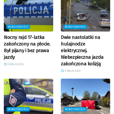
WIADOMOŚCI
WIADOMOŚCI
Nocny rajd 17-latka
Dwie nastolatki na
zakończony na płocie.
hulajnodze
Był pijany i bez prawa
elektrycznej.
jazdy
Niebezpieczna jazda
zakończona kolizją
5 MAJA 2026
4 MAJA 2026
WIADOMOŚCI
WIADOMOŚCI