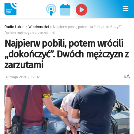
Radio Lublin
>
Wiadomości
>
Najpierw pobili, potem wrócili „dokończyć”.
Dwóch mężczyzn z zarzutami
Najpierw pobili, potem wrócili
„dokończyć”. Dwóch mężczyzn z
zarzutami
A
07 maja 2026 / 12:02
A