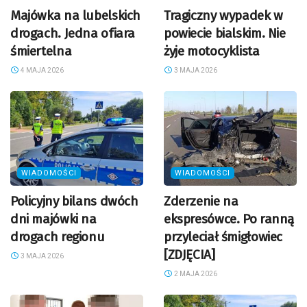
Majówka na lubelskich
Tragiczny wypadek w
drogach. Jedna ofiara
powiecie bialskim. Nie
śmiertelna
żyje motocyklista
4 MAJA 2026
3 MAJA 2026
WIADOMOŚCI
WIADOMOŚCI
Policyjny bilans dwóch
Zderzenie na
dni majówki na
ekspresówce. Po ranną
drogach regionu
przyleciał śmigłowiec
[ZDJĘCIA]
3 MAJA 2026
2 MAJA 2026