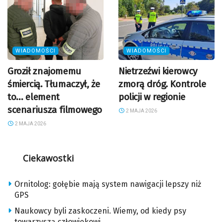
WIADOMOŚCI
WIADOMOŚCI
Groził znajomemu
Nietrzeźwi kierowcy
śmiercią. Tłumaczył, że
zmorą dróg. Kontrole
to… element
policji w regionie
scenariusza filmowego
2 MAJA 2026
2 MAJA 2026
Ciekawostki
Ornitolog: gołębie mają system nawigacji lepszy niż
GPS
Naukowcy byli zaskoczeni. Wiemy, od kiedy psy
towarzyszą człowiekowi