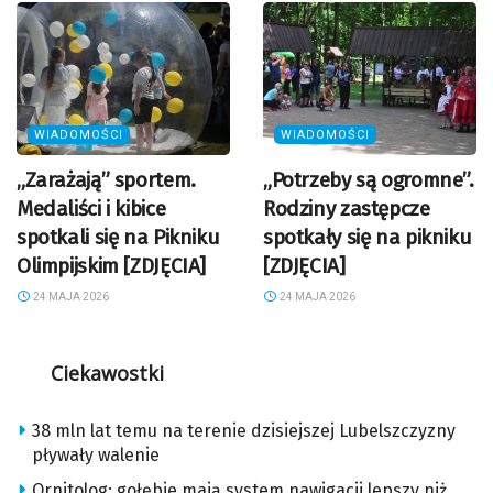
WIADOMOŚCI
WIADOMOŚCI
„Zarażają” sportem.
„Potrzeby są ogromne”.
Medaliści i kibice
Rodziny zastępcze
spotkali się na Pikniku
spotkały się na pikniku
Olimpijskim [ZDJĘCIA]
[ZDJĘCIA]
24 MAJA 2026
24 MAJA 2026
Ciekawostki
38 mln lat temu na terenie dzisiejszej Lubelszczyzny
pływały walenie
Ornitolog: gołębie mają system nawigacji lepszy niż