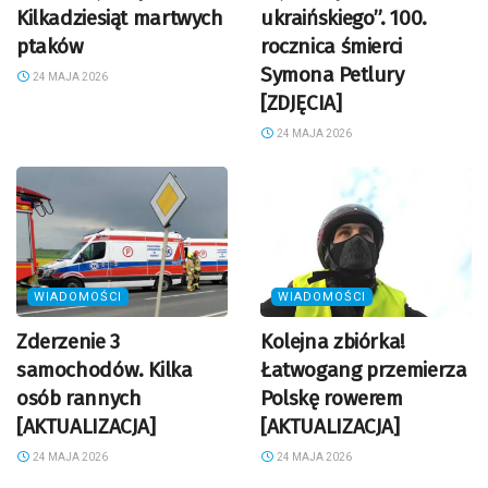
Kilkadziesiąt martwych
ukraińskiego”. 100.
ptaków
rocznica śmierci
Symona Petlury
24 MAJA 2026
[ZDJĘCIA]
24 MAJA 2026
WIADOMOŚCI
WIADOMOŚCI
Zderzenie 3
Kolejna zbiórka!
samochodów. Kilka
Łatwogang przemierza
osób rannych
Polskę rowerem
[AKTUALIZACJA]
[AKTUALIZACJA]
24 MAJA 2026
24 MAJA 2026