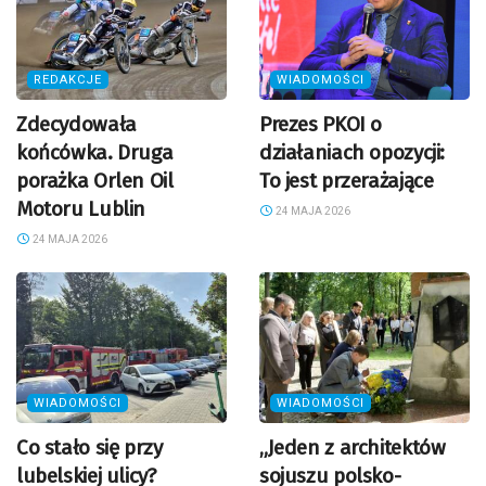
REDAKCJE
WIADOMOŚCI
Zdecydowała
Prezes PKOI o
końcówka. Druga
działaniach opozycji:
porażka Orlen Oil
To jest przerażające
Motoru Lublin
24 MAJA 2026
24 MAJA 2026
WIADOMOŚCI
WIADOMOŚCI
Co stało się przy
„Jeden z architektów
lubelskiej ulicy?
sojuszu polsko-