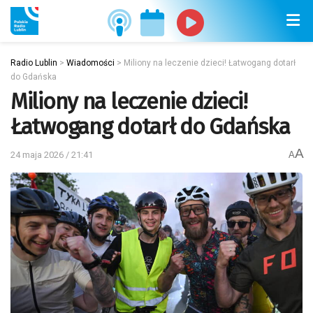
Radio Lublin
>
Wiadomości
>
Miliony na leczenie dzieci! Łatwogang dotarł
do Gdańska
Miliony na leczenie dzieci!
Łatwogang dotarł do Gdańska
A
24 maja 2026 / 21:41
A