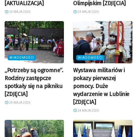
[AKTUALIZACJA]
Olimpijskim [ZDJĘCIA]
24 MAJA 2026
24 MAJA 2026
WIADOMOŚCI
WIADOMOŚCI
„Potrzeby są ogromne”.
Wystawa militariów i
Rodziny zastępcze
pokazy pierwszej
spotkały się na pikniku
pomocy. Duże
[ZDJĘCIA]
wydarzenie w Lublinie
[ZDJĘCIA]
24 MAJA 2026
24 MAJA 2026