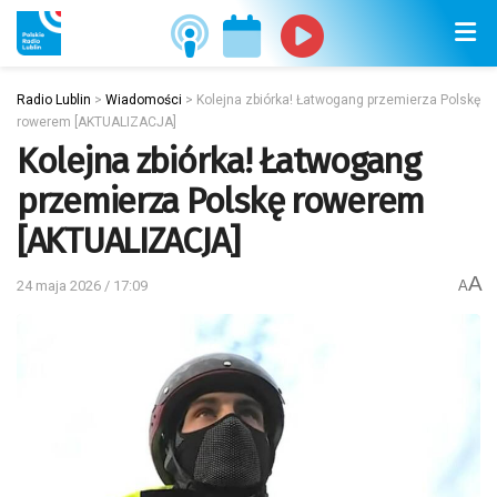
Radio Lublin
>
Wiadomości
>
Kolejna zbiórka! Łatwogang przemierza Polskę
rowerem [AKTUALIZACJA]
Kolejna zbiórka! Łatwogang
przemierza Polskę rowerem
[AKTUALIZACJA]
A
24 maja 2026 / 17:09
A