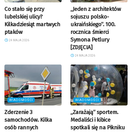
Co stało się przy
„Jeden z architektów
lubelskiej ulicy?
sojuszu polsko-
Kilkadziesiąt martwych
ukraińskiego”. 100.
ptaków
rocznica śmierci
Symona Petlury
24 MAJA 2026
[ZDJĘCIA]
24 MAJA 2026
WIADOMOŚCI
WIADOMOŚCI
Zderzenie 3
„Zarażają” sportem.
samochodów. Kilka
Medaliści i kibice
osób rannych
spotkali się na Pikniku