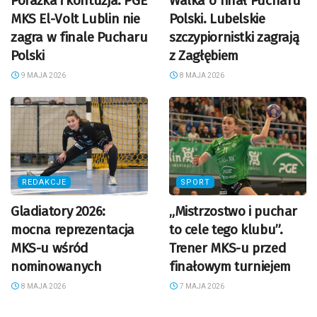
Porażka i kontuzja. PGE
Walka o finał Pucharu
MKS El-Volt Lublin nie
Polski. Lubelskie
zagra w finale Pucharu
szczypiornistki zagrają
Polski
z Zagłębiem
9 MAJA 2026
8 MAJA 2026
REDAKCJE
SPORT
Gladiatory 2026:
„Mistrzostwo i puchar
mocna reprezentacja
to cele tego klubu”.
MKS-u wśród
Trener MKS-u przed
nominowanych
finałowym turniejem
8 MAJA 2026
7 MAJA 2026