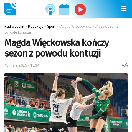
Radio Lublin
>
Redakcje
>
Sport
>
Magda Więckowska kończy sezon z
powodu kontuzji
Magda Więckowska kończy
sezon z powodu kontuzji
A
13 maja 2026 / 15:34
A