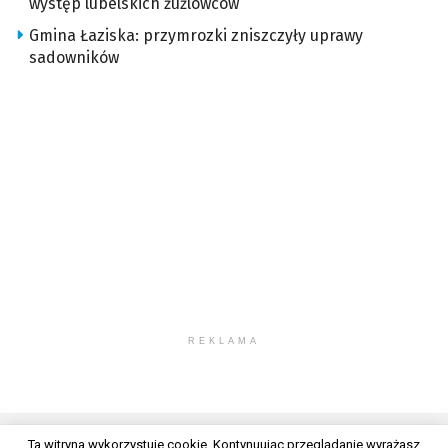
występ lubelskich żużlowców
Gmina Łaziska: przymrozki zniszczyły uprawy
sadowników
REKLAMA
Ta witryna wykorzystuje cookie. Kontynuując przeglądanie wyrażasz