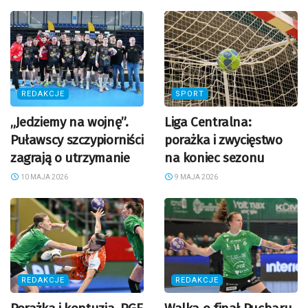
REDAKCJE
SPORT
„Jedziemy na wojnę”.
Liga Centralna:
Puławscy szczypiorniści
porażka i zwycięstwo
zagrają o utrzymanie
na koniec sezonu
10 MAJA 2026
9 MAJA 2026
REDAKCJE
REDAKCJE