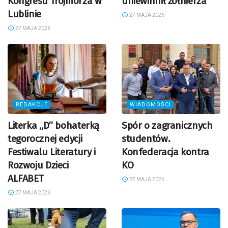
Kongresu Trójmorza w
uniewinnił żołnierza
Lublinie
27 MAJA 2026
27 MAJA 2026
REDAKCJE
WIADOMOŚCI
Literka „D” bohaterką
Spór o zagranicznych
tegorocznej edycji
studentów.
Festiwalu Literatury i
Konfederacja kontra
Rozwoju Dzieci
KO
ALFABET
27 MAJA 2026
27 MAJA 2026