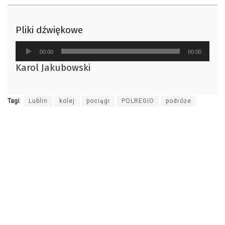
Pliki dźwiękowe
Odtwarzacz
00:00
00:00
plików
Karol Jakubowski
dźwiękowych
Tagi:
Lublin
kolej
pociągi
POLREGIO
podróże