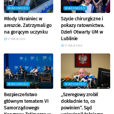
WIADOMOŚCI
WIADOMOŚCI
Młody Ukrainiec w
Szycie chirurgiczne i
areszcie. Zatrzymali go
pokazy ratownictwa.
na gorącym uczynku
Dzień Otwarty UM w
Lublinie
27 MAJA 2026
27 MAJA 2026
WIADOMOŚCI
WIADOMOŚCI
Bezpieczeństwo
„Szeregowy zrobił
głównym tematem VI
dokładnie to, co
Samorządowego
powinien”. Sąd