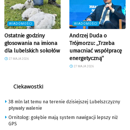
WIADOMOŚCI
WIADOMOŚCI
Ostatnie godziny
Andrzej Duda o
głosowania na imiona
Trójmorzu: „Trzeba
dla lubelskich sokołów
umacniać współpracę
energetyczną”
27 MAJA 2026
27 MAJA 2026
Ciekawostki
38 mln lat temu na terenie dzisiejszej Lubelszczyzny
pływały walenie
Ornitolog: gołębie mają system nawigacji lepszy niż
GPS