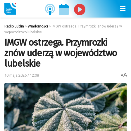
Radio Lublin
>
Wiadomości
>
IMGW ostrzega. Przymrozki znów uderzą w
województwo lubelskie
IMGW ostrzega. Przymrozki
znów uderzą w województwo
lubelskie
A
10 maja 2026 / 12:08
A