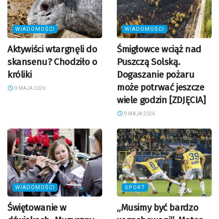
WIADOMOŚCI
WIADOMOŚCI
Aktywiści wtargnęli do
Śmigłowce wciąż nad
skansenu? Chodziło o
Puszczą Solską.
króliki
Dogaszanie pożaru
może potrwać jeszcze
9 MAJA 2026
wiele godzin [ZDJĘCIA]
9 MAJA 2026
WIADOMOŚCI
SPORT
Świętowanie w
„Musimy być bardzo