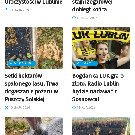
Uroczystości w Lublinie
stajni zegarowej
dobiegł końca
10 MAJA 2026
10 MAJA 2026
WIADOMOŚCI
REDAKCJE
Setki hektarów
Bogdanka LUK gra o
spalonego lasu. Trwa
złoto. Radio Lublin
dogaszanie pożaru w
będzie nadawać z
Puszczy Solskiej
Sosnowca!
10 MAJA 2026
9 MAJA 2026