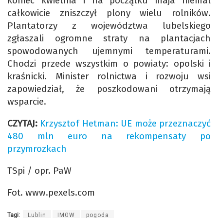
koniec kwietnia i na początku maja niemal
całkowicie zniszczył plony wielu rolników.
Plantatorzy z województwa lubelskiego
zgłaszali ogromne straty na plantacjach
spowodowanych ujemnymi temperaturami.
Chodzi przede wszystkim o powiaty: opolski i
kraśnicki. Minister rolnictwa i rozwoju wsi
zapowiedział, że poszkodowani otrzymają
wsparcie.
CZYTAJ:
Krzysztof Hetman: UE może przeznaczyć
480 mln euro na rekompensaty po
przymrozkach
TSpi / opr. PaW
Fot. www.pexels.com
Tagi:
Lublin
IMGW
pogoda