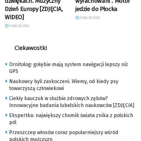
dźwiękach. Muzyczny
wyrachowani”. Motor
Dzień Europy [ZDJĘCIA,
jedzie do Płocka
WIDEO]
9 MAJA 2026
9 MAJA 2026
Ciekawostki
Ornitolog: gołębie mają system nawigacji lepszy niż
GPS
Naukowcy byli zaskoczeni. Wiemy, od kiedy psy
towarzyszą człowiekowi
Ciekły kauczuk w służbie zdrowych zębów?
Innowacyjne badania lubelskich naukowców [ZDJĘCIA]
Ekspertka: największy chomik świata znika z polskich
pól
Przeszczep włosów coraz popularniejszy wśród
polskich mężczyzn