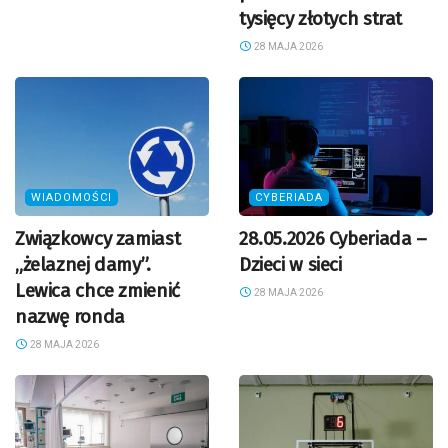
tysięcy złotych strat
28 MAJA 2026
WIADOMOŚCI
CYBERIADA
Związkowcy zamiast
28.05.2026 Cyberiada –
„żelaznej damy”.
Dzieci w sieci
Lewica chce zmienić
28 MAJA 2026
nazwę ronda
28 MAJA 2026