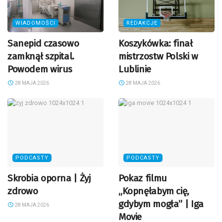
WIADOMOŚCI
REDAKCJE
Sanepid czasowo
Koszykówka: finał
zamknął szpital.
mistrzostw Polski w
Powodem wirus
Lublinie
28 MAJA 2026
28 MAJA 2026
PODCASTY
PODCASTY
Skrobia oporna | Żyj
Pokaz filmu
zdrowo
„Kopnęłabym cię,
gdybym mogła” | Iga
28 MAJA 2026
Movie