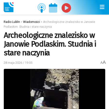
Radio Lublin
>
Wiadomości
>
Archeologiczne znalezisko w Janowie
Podlaskim. Studnia i stare naczynia
Archeologiczne znalezisko w
Janowie Podlaskim. Studnia i
stare naczynia
A
28 maja 2026 / 19:05
A