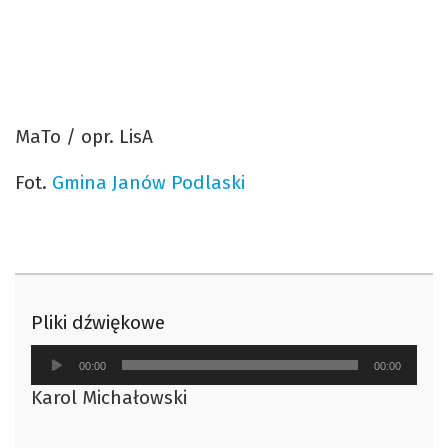
MaTo / opr. LisA
Fot.
Gmina Janów Podlaski
Pliki dźwiękowe
Odtwarzacz
00:00
00:00
plików
Karol Michałowski
dźwiękowych