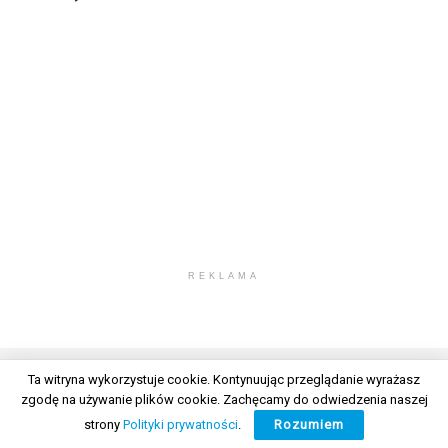
REKLAMA
Ta witryna wykorzystuje cookie. Kontynuując przeglądanie wyrażasz
zgodę na używanie plików cookie. Zachęcamy do odwiedzenia naszej
© 2026 Wszelkie prawa zastrzeżone. Radio Lublin S.A. w likwidacji
strony
Polityki prywatności
.
Rozumiem