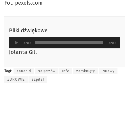
Fot. pexels.com
Pliki dźwiękowe
Odtwarzacz
00:00
00:00
plików
Jolanta Gill
dźwiękowych
Tagi:
sanepid
Nałęczów
info
zamknięty
Puławy
ZDROWIE
szpital