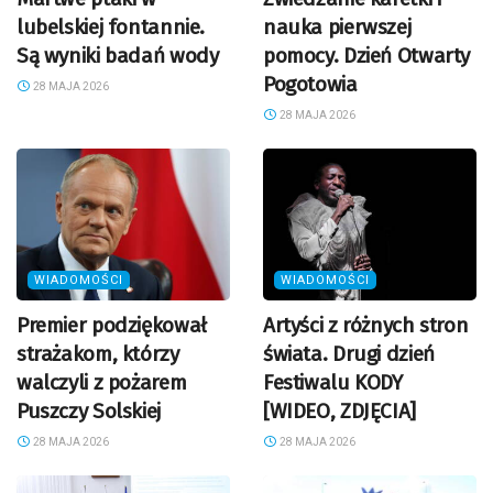
lubelskiej fontannie.
nauka pierwszej
Są wyniki badań wody
pomocy. Dzień Otwarty
Pogotowia
28 MAJA 2026
28 MAJA 2026
WIADOMOŚCI
WIADOMOŚCI
Premier podziękował
Artyści z różnych stron
strażakom, którzy
świata. Drugi dzień
walczyli z pożarem
Festiwalu KODY
Puszczy Solskiej
[WIDEO, ZDJĘCIA]
28 MAJA 2026
28 MAJA 2026