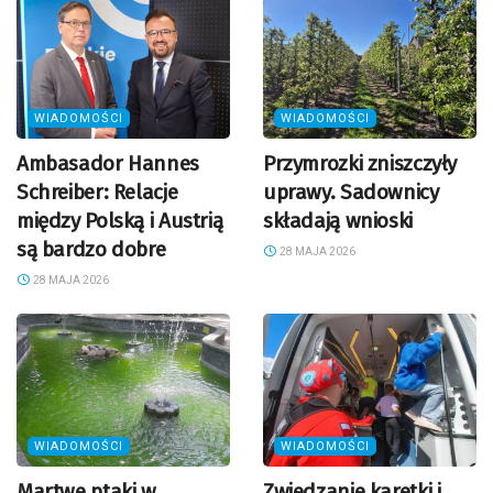
WIADOMOŚCI
WIADOMOŚCI
Ambasador Hannes
Przymrozki zniszczyły
Schreiber: Relacje
uprawy. Sadownicy
między Polską i Austrią
składają wnioski
są bardzo dobre
28 MAJA 2026
28 MAJA 2026
WIADOMOŚCI
WIADOMOŚCI
Martwe ptaki w
Zwiedzanie karetki i