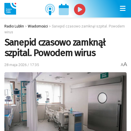
Radio Lublin
>
Wiadomości
>
Sanepid czasowo zamknął szpital. Powodem
wirus
Sanepid czasowo zamknął
szpital. Powodem wirus
A
28 maja 2026 / 17:35
A