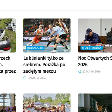
REDAKCJE
MULTIMEDIA
rzech
Lublinianki tylko ze
Noc Otwartych 
h.
srebrem. Porażka po
2026
ta przez
zaciętym meczu
22 MAJA 2026
22 MAJA 2026