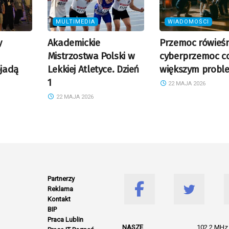
MULTIMEDIA
WIADOMOŚCI
y
Akademickie
Przemoc rówieśn
Mistrzostwa Polski w
cyberprzemoc c
jadą
Lekkiej Atletyce. Dzień
większym prob
1
22 MAJA 2026
22 MAJA 2026
Partnerzy
Reklama
Kontakt
BIP
Praca Lublin
NASZE
102.2 MHz 