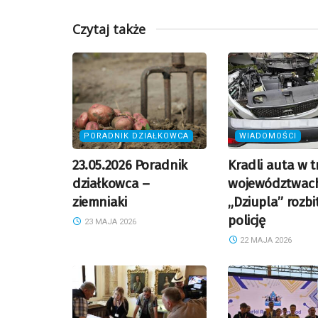
Czytaj także
PORADNIK DZIAŁKOWCA
WIADOMOŚCI
23.05.2026 Poradnik
Kradli auta w t
działkowca –
województwac
ziemniaki
„Dziupla” rozbi
policję
23 MAJA 2026
22 MAJA 2026