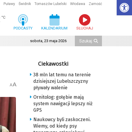
Ot
Puławy
Świdnik
Tomaszów Lubelski
Włodawa
Zamość
3
°C
PODCASTY
KALENDARIUM
SŁUCHAJ
sobota, 23 maja 2026
Ciekawostki
38 mln lat temu na terenie
dzisiejszej Lubelszczyzny
A
A
pływały walenie
Ornitolog: gołębie mają
system nawigacji lepszy niż
GPS
Naukowcy byli zaskoczeni.
Wiemy, od kiedy psy