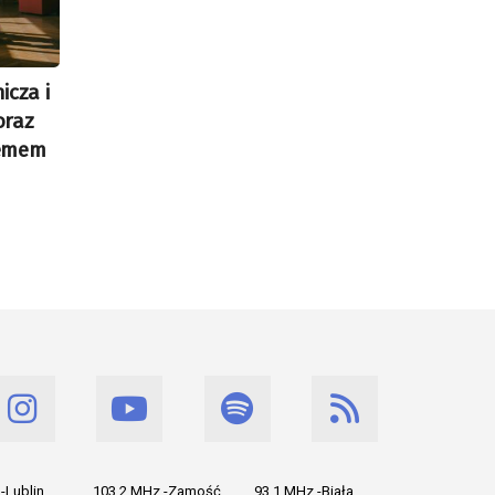
icza i
oraz
lemem
-Lublin
103.2 MHz -Zamość
93.1 MHz -Biała