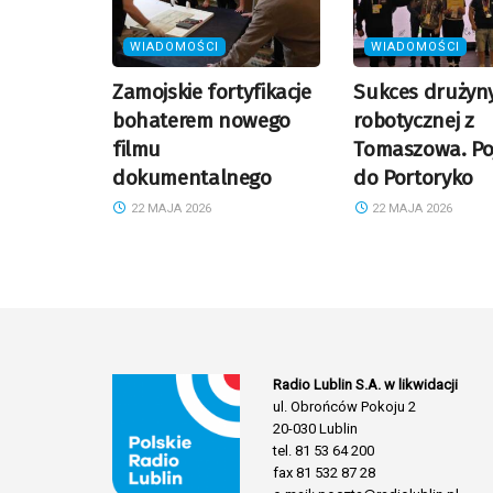
WIADOMOŚCI
WIADOMOŚCI
Zamojskie fortyfikacje
Sukces drużyn
bohaterem nowego
robotycznej z
filmu
Tomaszowa. Po
dokumentalnego
do Portoryko
22 MAJA 2026
22 MAJA 2026
Radio Lublin S.A. w likwidacji
ul. Obrońców Pokoju 2
20-030 Lublin
tel. 81 53 64 200
fax 81 532 87 28