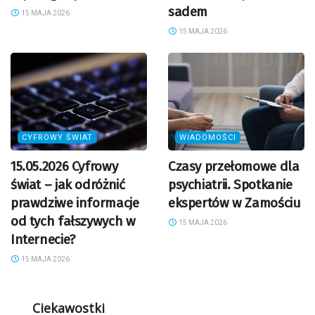
sadem
15 MAJA 2026
15 MAJA 2026
CYFROWY ŚWIAT
WIADOMOŚCI
15.05.2026 Cyfrowy
Czasy przełomowe dla
świat – jak odróżnić
psychiatrii. Spotkanie
prawdziwe informacje
ekspertów w Zamościu
od tych fałszywych w
15 MAJA 2026
Internecie?
15 MAJA 2026
Ciekawostki