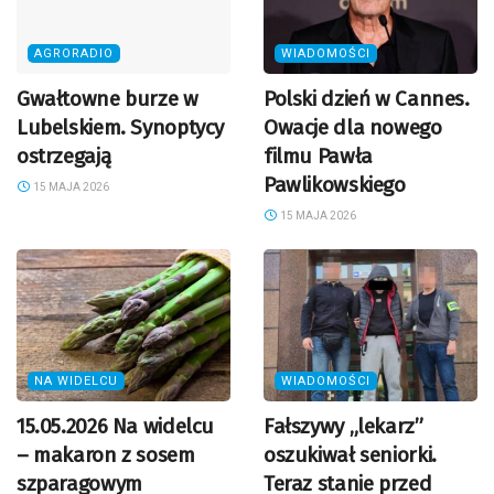
AGRORADIO
WIADOMOŚCI
Gwałtowne burze w
Polski dzień w Cannes.
Lubelskiem. Synoptycy
Owacje dla nowego
ostrzegają
filmu Pawła
Pawlikowskiego
15 MAJA 2026
15 MAJA 2026
NA WIDELCU
WIADOMOŚCI
15.05.2026 Na widelcu
Fałszywy „lekarz”
– makaron z sosem
oszukiwał seniorki.
szparagowym
Teraz stanie przed