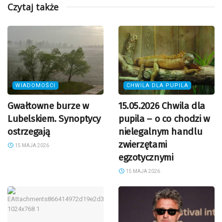
Czytaj także
WIADOMOŚCI
CHWILA DLA PUPILA
Gwałtowne burze w
15.05.2026 Chwila dla
Lubelskiem. Synoptycy
pupila – o co chodzi w
ostrzegają
nielegalnym handlu
zwierzętami
15 MAJA 2026
egzotycznymi
15 MAJA 2026