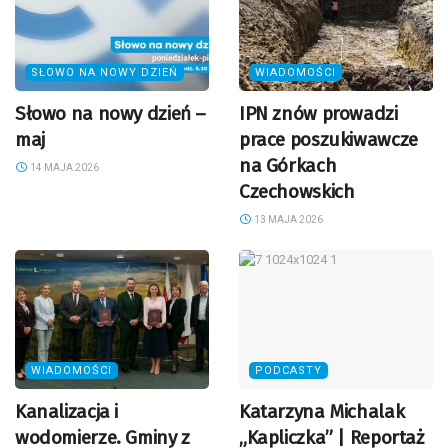
SŁOWO NA NOWY DZIEŃ
WIADOMOŚCI
Słowo na nowy dzień –
IPN znów prowadzi
maj
prace poszukiwawcze
na Górkach
14 MAJA 2026
Czechowskich
13 MAJA 2026
WIADOMOŚCI
PODCASTY
Kanalizacja i
Katarzyna Michalak
wodomierze. Gminy z
„Kapliczka” | Reportaż