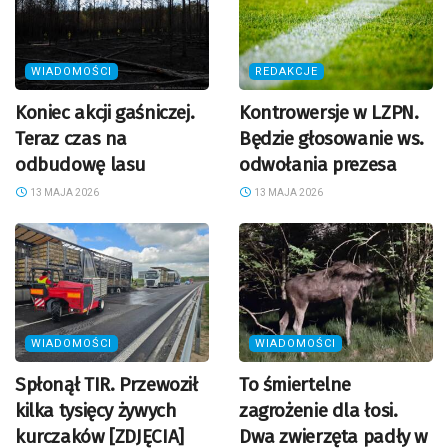
WIADOMOŚCI
REDAKCJE
Koniec akcji gaśniczej.
Kontrowersje w LZPN.
Teraz czas na
Będzie głosowanie ws.
odbudowę lasu
odwołania prezesa
13 MAJA 2026
13 MAJA 2026
WIADOMOŚCI
WIADOMOŚCI
Spłonął TIR. Przewoził
To śmiertelne
kilka tysięcy żywych
zagrożenie dla łosi.
kurczaków [ZDJĘCIA]
Dwa zwierzęta padły w