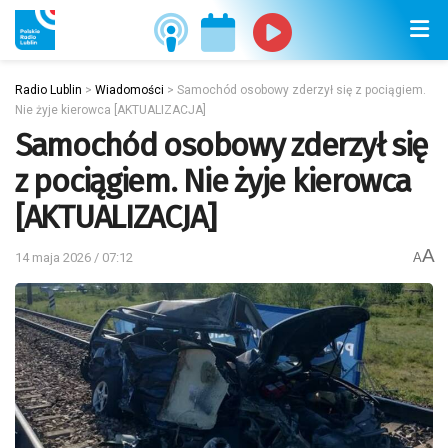
Radio Lublin
>
Wiadomości
>
Samochód osobowy zderzył się z pociągiem.
Nie żyje kierowca [AKTUALIZACJA]
Samochód osobowy zderzył się
z pociągiem. Nie żyje kierowca
[AKTUALIZACJA]
A
14 maja 2026 / 07:12
A