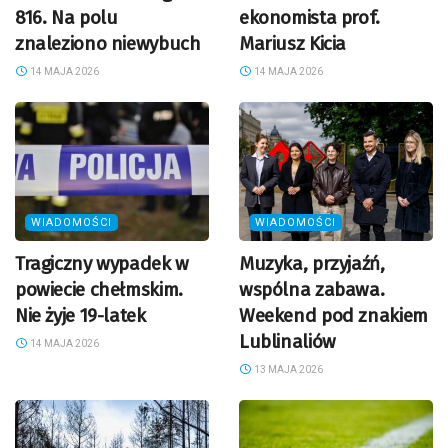
816. Na polu
ekonomista prof.
znaleziono niewybuch
Mariusz Kicia
14 MAJA 2026
14 MAJA 2026
WIADOMOŚCI
WIADOMOŚCI
Tragiczny wypadek w
Muzyka, przyjaźń,
powiecie chełmskim.
wspólna zabawa.
Nie żyje 19-latek
Weekend pod znakiem
Lublinaliów
14 MAJA 2026
13 MAJA 2026