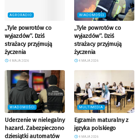
AGRORADIO
WIADOMOŚCI
„Tyle powrotów co
„Tyle powrotów co
wyjazdów”. Dziś
wyjazdów”. Dziś
strażacy przyjmują
strażacy przyjmują
życzenia
życzenia
4 MAJA 2026
4 MAJA 2026
WIADOMOŚCI
MULTIMEDIA
Uderzenie w nielegalny
Egzamin maturalny z
hazard. Zabezpieczono
języka polskiego
dziesiątki automatów
4 MAJA 2026