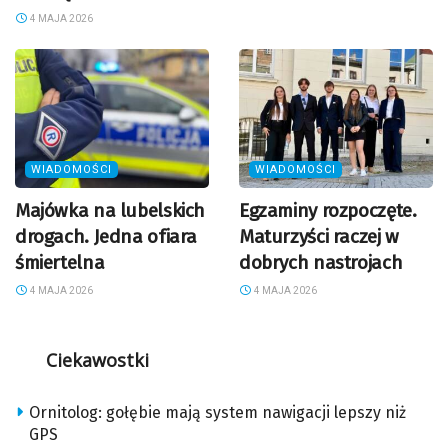
4 MAJA 2026
WIADOMOŚCI
WIADOMOŚCI
Majówka na lubelskich
Egzaminy rozpoczęte.
drogach. Jedna ofiara
Maturzyści raczej w
śmiertelna
dobrych nastrojach
4 MAJA 2026
4 MAJA 2026
Ciekawostki
Ornitolog: gołębie mają system nawigacji lepszy niż
GPS