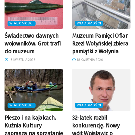
WIADOMOŚCI
WIADOMOŚCI
Świadectwo dawnych
Muzeum Pamięci Ofiar
wojowników. Grot trafi
Rzezi Wołyńskiej zbiera
do muzeum
pamiątki z Wołynia
18 KWIETNIA 2026
18 KWIETNIA 2026
WIADOMOŚCI
WIADOMOŚCI
Pieszo i na kajakach.
32-latek rozbił
Kuźnia Kultury
konkurencję. Nowy
zaprasza na sprzątanie
wójt Wojsławic o