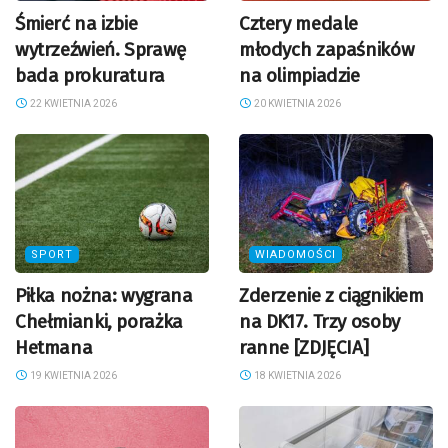
Śmierć na izbie
Cztery medale
wytrzeźwień. Sprawę
młodych zapaśników
bada prokuratura
na olimpiadzie
22 KWIETNIA 2026
20 KWIETNIA 2026
SPORT
WIADOMOŚCI
Piłka nożna: wygrana
Zderzenie z ciągnikiem
Chełmianki, porażka
na DK17. Trzy osoby
Hetmana
ranne [ZDJĘCIA]
19 KWIETNIA 2026
18 KWIETNIA 2026