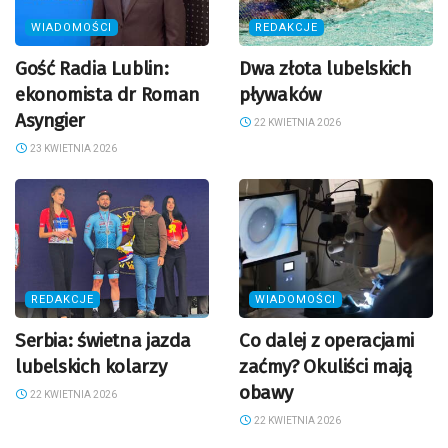
WIADOMOŚCI
REDAKCJE
Gość Radia Lublin:
Dwa złota lubelskich
ekonomista dr Roman
pływaków
Asyngier
22 KWIETNIA 2026
23 KWIETNIA 2026
REDAKCJE
WIADOMOŚCI
Serbia: świetna jazda
Co dalej z operacjami
lubelskich kolarzy
zaćmy? Okuliści mają
obawy
22 KWIETNIA 2026
22 KWIETNIA 2026