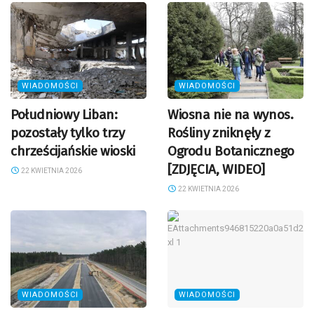
WIADOMOŚCI
WIADOMOŚCI
Południowy Liban:
Wiosna nie na wynos.
pozostały tylko trzy
Rośliny zniknęły z
chrześcijańskie wioski
Ogrodu Botanicznego
[ZDJĘCIA, WIDEO]
22 KWIETNIA 2026
22 KWIETNIA 2026
WIADOMOŚCI
WIADOMOŚCI