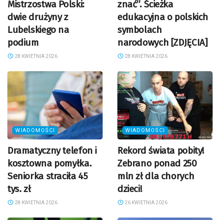
Mistrzostwa Polski:
znać”. Ścieżka
dwie drużyny z
edukacyjna o polskich
Lubelskiego na
symbolach
podium
narodowych [ZDJĘCIA]
28 KWIETNIA 2026
28 KWIETNIA 2026
WIADOMOŚCI
WIADOMOŚCI
Dramatyczny telefon i
Rekord świata pobity!
kosztowna pomyłka.
Zebrano ponad 250
Seniorka straciła 45
mln zł dla chorych
tys. zł
dzieci!
28 KWIETNIA 2026
26 KWIETNIA 2026