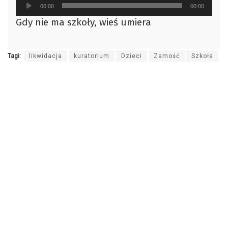
Odtwarzacz
00:00
00:00
plików
Gdy nie ma szkoły, wieś umiera
dźwiękowych
Tagi:
likwidacja
kuratorium
Dzieci
Zamość
Szkoła