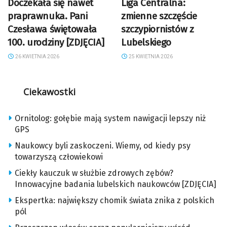
Doczekała się nawet
Liga Centralna:
praprawnuka. Pani
zmienne szczęście
Czesława świętowała
szczypiornistów z
100. urodziny [ZDJĘCIA]
Lubelskiego
26 KWIETNIA 2026
25 KWIETNIA 2026
Ciekawostki
Ornitolog: gołębie mają system nawigacji lepszy niż
GPS
Naukowcy byli zaskoczeni. Wiemy, od kiedy psy
towarzyszą człowiekowi
Ciekły kauczuk w służbie zdrowych zębów?
Innowacyjne badania lubelskich naukowców [ZDJĘCIA]
Ekspertka: największy chomik świata znika z polskich
pól