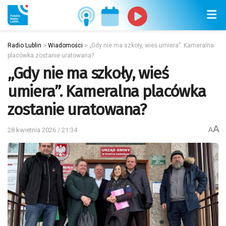
Radio Lublin
>
Wiadomości
>
„Gdy nie ma szkoły, wieś umiera”. Kameralna
placówka zostanie uratowana?
„Gdy nie ma szkoły, wieś
umiera”. Kameralna placówka
zostanie uratowana?
A
28 kwietnia 2026 / 21:34
A