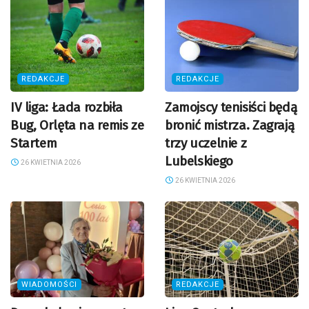
REDAKCJE
REDAKCJE
IV liga: Łada rozbiła
Zamojscy tenisiści będą
Bug, Orlęta na remis ze
bronić mistrza. Zagrają
Startem
trzy uczelnie z
Lubelskiego
26 KWIETNIA 2026
26 KWIETNIA 2026
WIADOMOŚCI
REDAKCJE