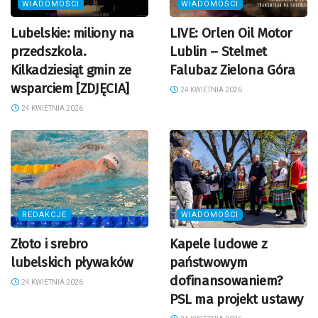
WIADOMOŚCI
WIADOMOŚCI
Lubelskie: miliony na
LIVE: Orlen Oil Motor
przedszkola.
Lublin – Stelmet
Kilkadziesiąt gmin ze
Falubaz Zielona Góra
wsparciem [ZDJĘCIA]
24 KWIETNIA 2026
24 KWIETNIA 2026
REDAKCJE
WIADOMOŚCI
Złoto i srebro
Kapele ludowe z
lubelskich pływaków
państwowym
dofinansowaniem?
24 KWIETNIA 2026
PSL ma projekt ustawy