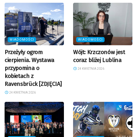
WIADOMOŚCI
WIADOMOŚCI
Przeżyły ogrom
Wójt: Krzczonów jest
cierpienia. Wystawa
coraz bliżej Lublina
przypomina o
24 KWIETNIA 2026
kobietach z
Ravensbrück [ZDJĘCIA]
24 KWIETNIA 2026