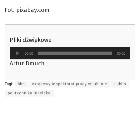
Fot. pixabay.com
Pliki dźwiękowe
Odtwarzacz
00:00
00:00
plików
Artur Dmuch
dźwiękowych
Tagi:
bhp
okręgowy inspektorat pracy w lublinie
Lublin
politechnika lubelska