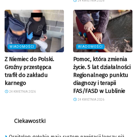
24 KWIETNIA 2026
WIADOMOŚCI
WIADOMOŚCI
Z Niemiec do Polski.
Pomoc, która zmienia
Groźny przestępca
życie. 5 lat działalności
trafił do zakładu
Regionalnego punktu
karnego
diagnozy i terapii
FAS/FASD w Lublinie
24 KWIETNIA 2026
24 KWIETNIA 2026
Ciekawostki
Ornitolog: gołębie mają system nawigacji lepszy niż