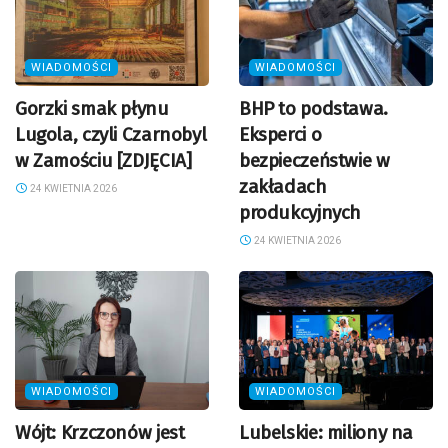
WIADOMOŚCI
WIADOMOŚCI
Gorzki smak płynu
BHP to podstawa.
Lugola, czyli Czarnobyl
Eksperci o
w Zamościu [ZDJĘCIA]
bezpieczeństwie w
zakładach
24 KWIETNIA 2026
produkcyjnych
24 KWIETNIA 2026
WIADOMOŚCI
WIADOMOŚCI
Wójt: Krzczonów jest
Lubelskie: miliony na