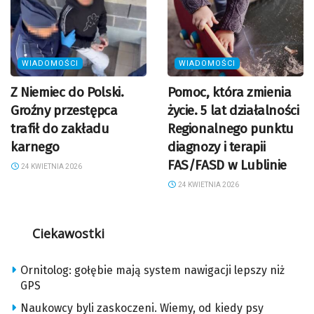
WIADOMOŚCI
WIADOMOŚCI
Z Niemiec do Polski.
Pomoc, która zmienia
Groźny przestępca
życie. 5 lat działalności
trafił do zakładu
Regionalnego punktu
karnego
diagnozy i terapii
FAS/FASD w Lublinie
24 KWIETNIA 2026
24 KWIETNIA 2026
Ciekawostki
Ornitolog: gołębie mają system nawigacji lepszy niż
GPS
Naukowcy byli zaskoczeni. Wiemy, od kiedy psy