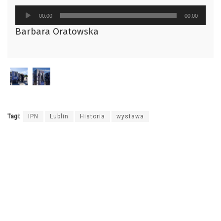
Odtwarzacz
00:00
00:00
plików
Barbara Oratowska
dźwiękowych
Tagi:
IPN
Lublin
Historia
wystawa