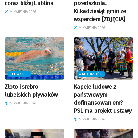
coraz bliżej Lublina
przedszkola.
Kilkadziesiąt gmin ze
24 KWIETNIA 2026
wsparciem [ZDJĘCIA]
24 KWIETNIA 2026
REDAKCJE
WIADOMOŚCI
Złoto i srebro
Kapele ludowe z
lubelskich pływaków
państwowym
dofinansowaniem?
24 KWIETNIA 2026
PSL ma projekt ustawy
24 KWIETNIA 2026