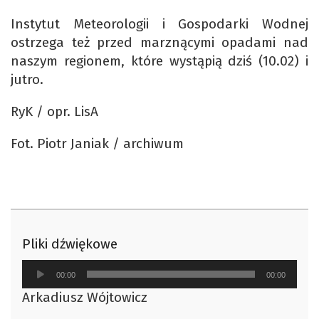
Instytut Meteorologii i Gospodarki Wodnej
ostrzega też przed marznącymi opadami nad
naszym regionem, które wystąpią dziś (10.02) i
jutro.
RyK / opr. LisA
Fot. Piotr Janiak / archiwum
Pliki dźwiękowe
Odtwarzacz
00:00
00:00
plików
Arkadiusz Wójtowicz
dźwiękowych