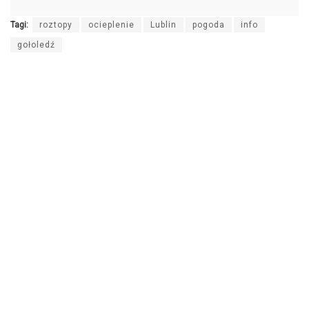
Tagi:
roztopy
ocieplenie
Lublin
pogoda
info
gołoledź