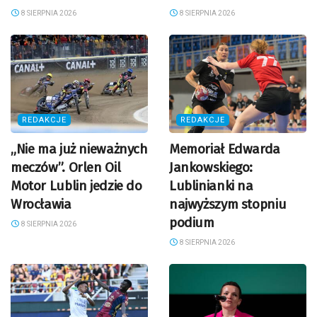
8 SIERPNIA 2026
8 SIERPNIA 2026
REDAKCJE
REDAKCJE
„Nie ma już nieważnych
Memoriał Edwarda
meczów”. Orlen Oil
Jankowskiego:
Motor Lublin jedzie do
Lublinianki na
Wrocławia
najwyższym stopniu
podium
8 SIERPNIA 2026
8 SIERPNIA 2026