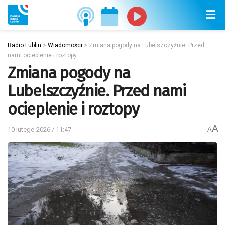
Radio Lublin
>
Wiadomości
>
Zmiana pogody na Lubelszczyźnie. Przed
nami ocieplenie i roztopy
Zmiana pogody na
Lubelszczyźnie. Przed nami
ocieplenie i roztopy
A
10 lutego 2026 / 11:47
A