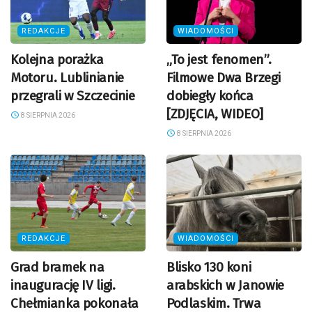
REDAKCJE
WIADOMOŚCI
Kolejna porażka
„To jest fenomen”.
Motoru. Lublinianie
Filmowe Dwa Brzegi
przegrali w Szczecinie
dobiegły końca
[ZDJĘCIA, WIDEO]
8 SIERPNIA 2026
8 SIERPNIA 2026
REDAKCJE
WIADOMOŚCI
Grad bramek na
Blisko 130 koni
inaugurację IV ligi.
arabskich w Janowie
Chełmianka pokonała
Podlaskim. Trwa