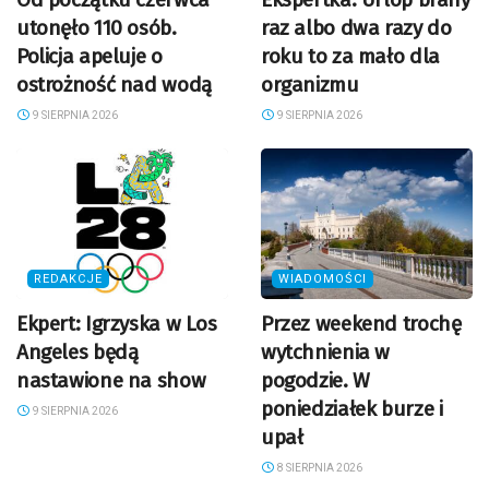
utonęło 110 osób.
raz albo dwa razy do
Policja apeluje o
roku to za mało dla
ostrożność nad wodą
organizmu
9 SIERPNIA 2026
9 SIERPNIA 2026
REDAKCJE
WIADOMOŚCI
Ekpert: Igrzyska w Los
Przez weekend trochę
Angeles będą
wytchnienia w
nastawione na show
pogodzie. W
poniedziałek burze i
9 SIERPNIA 2026
upał
8 SIERPNIA 2026