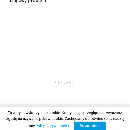
drogowy problem?
REKLAMA
Ta witryna wykorzystuje cookie. Kontynuując przeglądanie wyrażasz
zgodę na używanie plików cookie. Zachęcamy do odwiedzenia naszej
© 2026 Wszelkie prawa zastrzeżone. Radio Lublin S.A. w likwidacji
strony
Polityki prywatności
.
Rozumiem