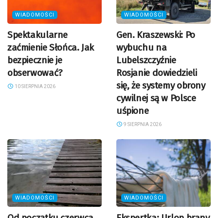
WIADOMOŚCI
WIADOMOŚCI
Spektakularne
Gen. Kraszewski: Po
zaćmienie Słońca. Jak
wybuchu na
bezpiecznie je
Lubelszczyźnie
obserwować?
Rosjanie dowiedzieli
się, że systemy obrony
10 SIERPNIA 2026
cywilnej są w Polsce
uśpione
9 SIERPNIA 2026
WIADOMOŚCI
WIADOMOŚCI
Od początku czerwca
Ekspertka: Urlop brany