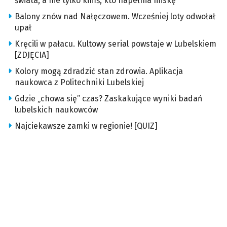
świata, a nie tylko kimś, kto napełnia miskę
Balony znów nad Nałęczowem. Wcześniej loty odwołał
upał
Kręcili w pałacu. Kultowy serial powstaje w Lubelskiem
[ZDJĘCIA]
Kolory mogą zdradzić stan zdrowia. Aplikacja
naukowca z Politechniki Lubelskiej
Gdzie „chowa się” czas? Zaskakujące wyniki badań
lubelskich naukowców
Najciekawsze zamki w regionie! [QUIZ]