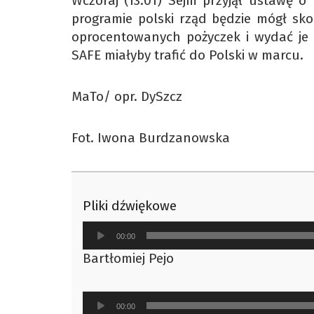
Wczoraj (13.01) Sejm przyjął ustawę o
programie polski rząd będzie mógł sko
oprocentowanych pożyczek i wydać je 
SAFE miałyby trafić do Polski w marcu.
MaTo/ opr. DySzcz
Fot. Iwona Burdzanowska
Pliki dźwiękowe
Odtwarzacz
00:00
plików
Bartłomiej Pejo
dźwiękowych
Odtwarzacz
00:00