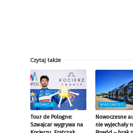
Czytaj także
REDAKCJE
WIADOMOŚCI
Tour de Pologne:
Nowoczesne a
Szwajcar wygrywa na
nie wyjechały n
Kocierzu. Frątczak
Powód – brak 