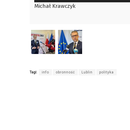
plików
Michał Krawczyk
dźwiękowych
Tagi:
info
obronność
Lublin
polityka