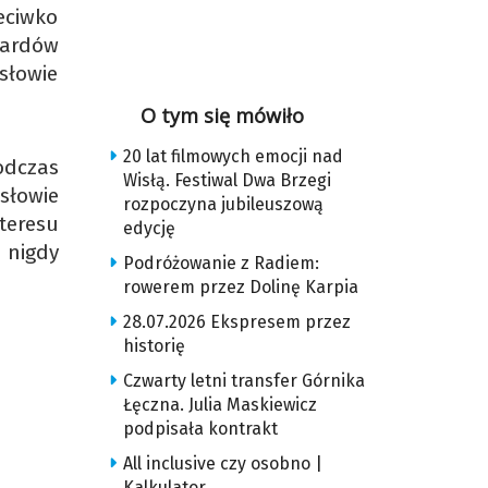
eciwko
iardów
słowie
O tym się mówiło
20 lat filmowych emocji nad
odczas
Wisłą. Festiwal Dwa Brzegi
słowie
rozpoczyna jubileuszową
nteresu
edycję
 nigdy
Podróżowanie z Radiem:
rowerem przez Dolinę Karpia
28.07.2026 Ekspresem przez
historię
Czwarty letni transfer Górnika
Łęczna. Julia Maskiewicz
podpisała kontrakt
All inclusive czy osobno |
Kalkulator