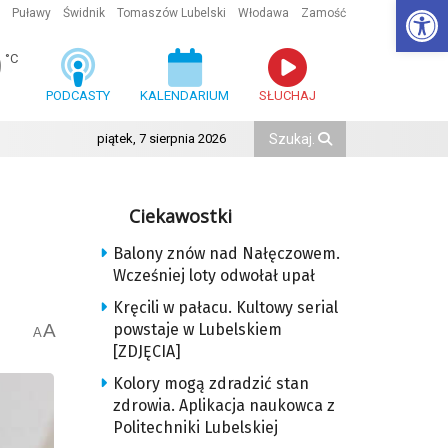
Ot
Puławy
Świdnik
Tomaszów Lubelski
Włodawa
Zamość
9
°C
PODCASTY
KALENDARIUM
SŁUCHAJ
piątek, 7 sierpnia 2026
Ciekawostki
Balony znów nad Nałęczowem.
Wcześniej loty odwołał upał
Kręcili w pałacu. Kultowy serial
A
powstaje w Lubelskiem
A
[ZDJĘCIA]
Kolory mogą zdradzić stan
zdrowia. Aplikacja naukowca z
Politechniki Lubelskiej