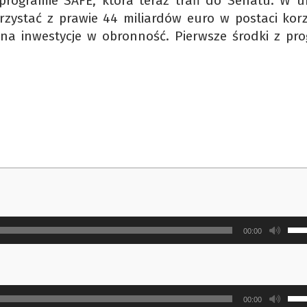
 programie SAFE, która teraz trafi do Senatu. W u
rzystać z prawie 44 miliardów euro w postaci korz
na inwestycje w obronność. Pierwsze środki z pr
Uży
00:00
strz
do
gór
Uży
ora
00:00