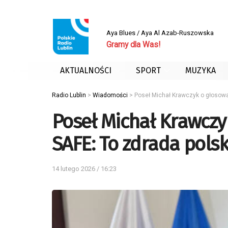
Aya Blues / Aya Al Azab-Ruszowska
Gramy dla Was!
AKTUALNOŚCI
SPORT
MUZYKA
Radio Lublin
>
Wiadomości
>
Poseł Michał Krawczyk o głosow
Poseł Michał Krawczy
SAFE: To zdrada pols
14 lutego 2026 / 16:23