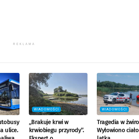
REKLAMA
WIADOMOŚCI
WIADOMOŚCI
utobusy
„Brakuje krwi w
Tragedia w żwiro
a ulice.
krwiobiegu przyrody”.
Wyłowiono ciało
paliwa
Ekspert o
latka