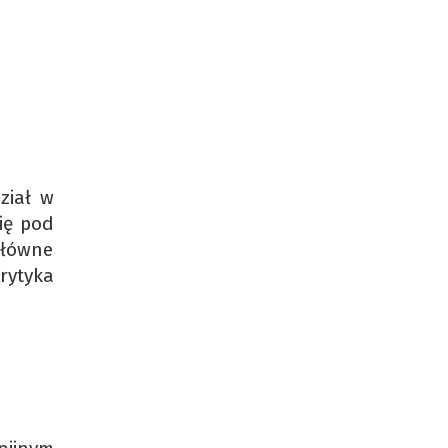
ział w
ię pod
 główne
rytyka