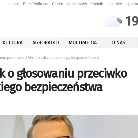
Lublin
Biała Podlaska
Chełm
Hrubieszów
Kraśnik
Lubartów
Łęczna
1
KULTURA
AGRORADIO
MULTIMEDIA
O NAS
aniu przeciwko SAFE: To zdrada polskiego bezpieczeństwa
k o głosowaniu przeciwko
kiego bezpieczeństwa