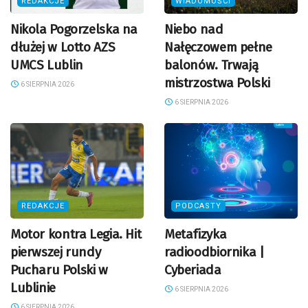
REDAKCJE
WIADOMOŚCI
Nikola Pogorzelska na
Niebo nad
dłużej w Lotto AZS
Nałęczowem pełne
UMCS Lublin
balonów. Trwają
mistrzostwa Polski
6 SIERPNIA 2026
6 SIERPNIA 2026
REDAKCJE
PODCASTY
Motor kontra Legia. Hit
Metafizyka
pierwszej rundy
radioodbiornika |
Pucharu Polski w
Cyberiada
Lublinie
6 SIERPNIA 2026
6 SIERPNIA 2026