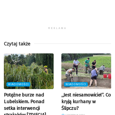
REKLAMA
Czytaj także
WIADOMOŚCI
WIADOMOŚCI
Potężne burze nad
„Jest niesamowicie!”. Co
Lubelskiem. Ponad
kryją kurhany w
setka interwencji
Ślipczu?
strażaków [ZDJĘCIA]